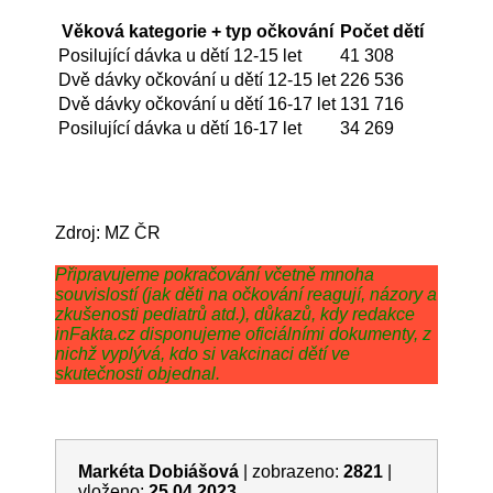
Věková kategorie + typ očkování
Počet dětí
Posilující dávka u dětí 12-15 let
41 308
Dvě dávky očkování u dětí 12-15 let
226 536
Dvě dávky očkování u dětí 16-17 let
131 716
Posilující dávka u dětí 16-17 let
34 269
Zdroj: MZ ČR
Připravujeme pokračování včetně mnoha
souvislostí (jak děti na očkování reagují, názory a
zkušenosti pediatrů atd.), důkazů, kdy redakce
inFakta.cz disponujeme oficiálními dokumenty, z
nichž vyplývá, kdo si vakcinaci dětí ve
skutečnosti objednal.
Markéta Dobiášová
|
zobrazeno:
2821
|
vloženo:
25.04.2023