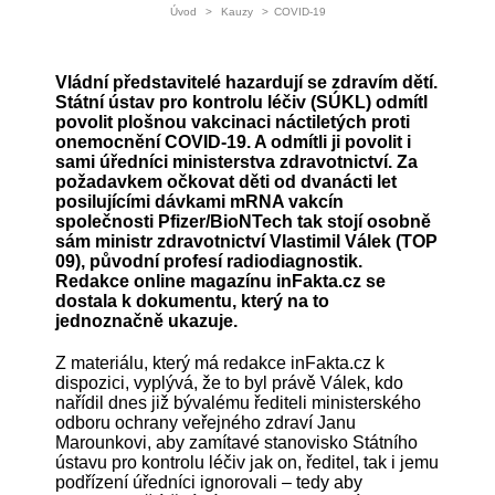
Úvod
>
Kauzy
>
COVID-19
Vládní představitelé hazardují se zdravím dětí.
Státní ústav pro kontrolu léčiv (SÚKL) odmítl
povolit plošnou vakcinaci náctiletých proti
onemocnění COVID-19. A odmítli ji povolit i
sami úředníci ministerstva zdravotnictví. Za
požadavkem očkovat děti od dvanácti let
posilujícími dávkami mRNA vakcín
společnosti Pfizer/BioNTech tak stojí osobně
sám ministr zdravotnictví Vlastimil Válek (TOP
09), původní profesí radiodiagnostik.
Redakce online magazínu inFakta.cz se
dostala k dokumentu, který na to
jednoznačně ukazuje.
Z materiálu, který má redakce inFakta.cz k
dispozici, vyplývá, že to byl právě Válek, kdo
nařídil dnes již bývalému řediteli ministerského
odboru ochrany veřejného zdraví Janu
Marounkovi, aby zamítavé stanovisko Státního
ústavu pro kontrolu léčiv jak on, ředitel, tak i jemu
podřízení úředníci ignorovali – tedy aby