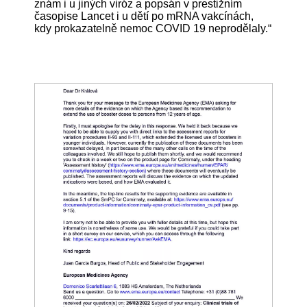
znám i u jiných viróz a popsán v prestižním
časopise Lancet i u dětí po mRNA vakcínách,
kdy prokazatelně nemoc COVID 19 neprodělaly.“