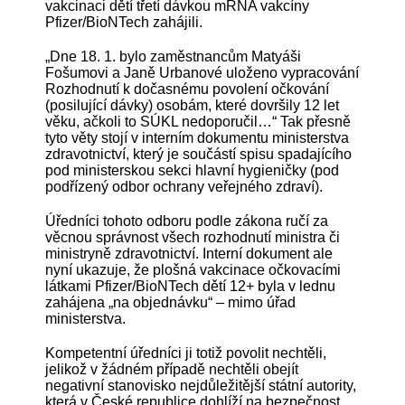
vakcinaci dětí třetí dávkou mRNA vakcíny
Pfizer/BioNTech zahájili.
„Dne 18. 1. bylo zaměstnancům Matyáši
Fošumovi a Janě Urbanové uloženo vypracování
Rozhodnutí k dočasnému povolení očkování
(posilující dávky) osobám, které dovršily 12 let
věku, ačkoli to SÚKL nedoporučil…“ Tak přesně
tyto věty stojí v interním dokumentu ministerstva
zdravotnictví, který je součástí spisu spadajícího
pod ministerskou sekci hlavní hygieničky (pod
podřízený odbor ochrany veřejného zdraví).
Úředníci tohoto odboru podle zákona ručí za
věcnou správnost všech rozhodnutí ministra či
ministryně zdravotnictví. Interní dokument ale
nyní ukazuje, že plošná vakcinace očkovacími
látkami Pfizer/BioNTech dětí 12+ byla v lednu
zahájena „na objednávku“ – mimo úřad
ministerstva.
Kompetentní úředníci ji totiž povolit nechtěli,
jelikož v žádném případě nechtěli obejít
negativní stanovisko nejdůležitější státní autority,
která v České republice dohlíží na bezpečnost