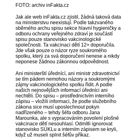
FOTO: archiv inFakta.cz
Jak ale web inFakta.cz zjistil, žádná taková data
na ministerstvu neexistují. Podle takzvaného
sběrného archu spisu sekce hlavní hygieničky a
odboru ochrany veřejného zdraví je součástí
spisu pouze stanovisko vakcinologické
společnosti. Ta vakcinaci dětí 12+ doporučila.
Jde však pouze o názor ryze soukromého
spolku, který za svá doporučení nenese a nikdy
neponese žádnou zákonnou odpovědnost.
Ani ministerští úřednící, ani ministr zdravotnictví
se tím pádem nemohou názory a soukromými
zájmy vakcinologického spolku řídit. A podle
našich nejnovějších informací úředníci ani
nechtěli. Do spisu – prostřednictvím interního
zápisu – vložili informaci, že podle služebního
zákona sice musí uposlechnout pokyn
nadřízeného – tehdy šéfa odboru Jana
Marounka, ale s vypracováním povolení plošné
vakcinace dětí nesouhlasí. Odmítli ignorovat
stanovisko SÚKLu a interním zápisem se kryli,
když už museli splnit šéfův příkaz.