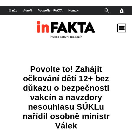
O nás
Autoři
Podpořit inFAKTA
Kontakt
investigativní magazín
Povolte to! Zahájit
očkování dětí 12+ bez
důkazu o bezpečnosti
vakcín a navzdory
nesouhlasu SÚKLu
nařídil osobně ministr
Válek