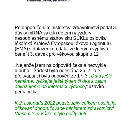
Po doporučení ministerstva zdravotnictví podat 3.
dávky mRNA vakcín dětem navzdory
nesouhlasnému stanovisku SÚKLu oslovila
lékařská Králová Evropskou lékovou agenturu
(EMA) s dotazem na data, ze kterých vyplývá
benefit 3. dávek pro věkovou skupinu 12+.
„Nejenže jsem na odpověď čekala nezvykle
dlouho – žádost byla odeslána 26. 2., ale
překvapující byla odpověď ze 17. 3.:
Data ještě
nemáme, vyčkejte ještě týden či dva a zatím
odkazujeme na informaci výrobce
,“ uzavírá
pediatrička.
K 2. listopadu 2022 podstoupily celkem posilující
očkování doporučované ministrem zdravotnictví
Vlastimilem Válkem tyto počty dětí: