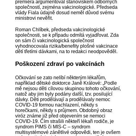
premiéra argumentoval stanoviskem odborných
společností, zejména vakcinologické. Předseda
vlády Fiala údajně dosud neměl důvod svému
ministrovi nevěřit.
Roman Chlíbek, předseda vakcinologické
společnosti, se k případu odmítá vyjadřovat. Zda
on sám či vakcinologická společnost
vyhodnocovala rizika/benefity plošné vakcinace
dětí třetími dávkami, na to redakci neodpověděl.
Poškození zdraví po vakcínách
Očkování se zato nelíbí některým lékařům,
například dětské doktorce Janě Králové: „Podle
mě nejsou děti cílovou skupinou tohoto očkování,
natož aby jim byly podány další, tzv. posilující
dávky. Děti prodělávají a prodělávaly nemoc
COVID-19 formou nachlazení, někdy s
horečkami, někdy s průjmem. Obdobný obraz
viróz známe již před objevením se nemoci
COVID-19. Čím strašili někteří lékaři rodiče, je
syndrom PIMS či MIS-C – syndrom
multisystémové zánětlivé odpovědi, ten je ovšem