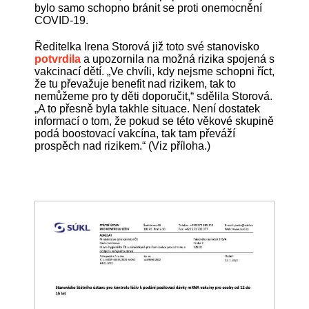
bylo samo schopno bránit se proti onemocnění
COVID-19.
Ředitelka Irena Storová již toto své stanovisko
potvrdila
a upozornila na možná rizika spojená s
vakcinací dětí. „Ve chvíli, kdy nejsme schopni říct,
že tu převažuje benefit nad rizikem, tak to
nemůžeme pro ty děti doporučit,“ sdělila Storová.
„A to přesně byla takhle situace. Není dostatek
informací o tom, že pokud se této věkové skupině
podá boostovací vakcína, tak tam převáží
prospěch nad rizikem.“ (Viz příloha.)