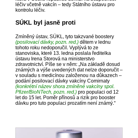
léčiv včetně vakcín – tedy Státního ústavu pro
kontrolu léčiv.
SÚKL byl jasně proti
Zmíněný ústav, SÚKL, tyto takzvané boostery
(posilovací dávky, pozn. red.)
dětem v lednu
tohoto roku nedoporučil. Vyplývá to ze
stanoviska, které 13. ledna poslala ředitelka
ústavu Irena Storová na ministerstvo
zdravotnictví. Píše se v něm: „Na základě dosud
známých a výše uvedených dat nelze doporučit –
v souladu s medicínou založenou na důkazech –
podání posilovací dávky vakcíny Comirnaty
(konkrétní název shora zmíněné vakcíny spol.
Pfizer/BioNTech, pozn. red.)
pro populaci od 12
let do 15 let. Poměr přínosů a rizik pro booster
dávku pro tuto populaci prozatím není známý.“