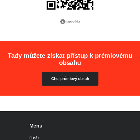
nápověda
Tady můžete získat přístup k prémiovému
obsahu
Chci prémiový obsah
Menu
O nás