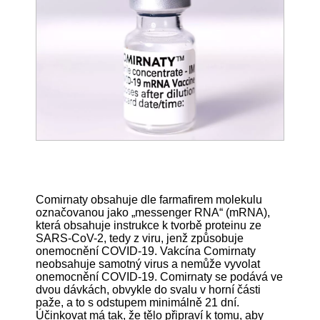
Comirnaty obsahuje dle farmafirem molekulu
označovanou jako „messenger RNA“ (mRNA),
která obsahuje instrukce k tvorbě proteinu ze
SARS-CoV-2, tedy z viru, jenž způsobuje
onemocnění COVID-19. Vakcína Comirnaty
neobsahuje samotný virus a nemůže vyvolat
onemocnění COVID-19. Comirnaty se podává ve
dvou dávkách, obvykle do svalu v horní části
paže, a to s odstupem minimálně 21 dní.
Účinkovat má tak, že tělo připraví k tomu, aby