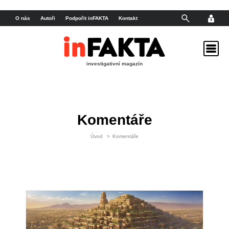
O nás
Autoři
Podpořit inFAKTA
Kontakt
investigativní magazín
Komentáře
Úvod
>
Komentáře