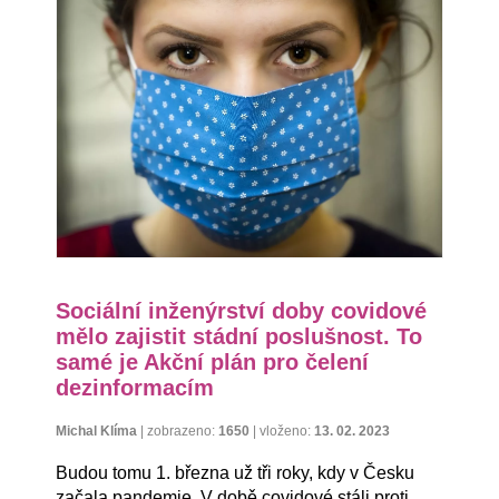
Sociální inženýrství doby covidové
mělo zajistit stádní poslušnost. To
samé je Akční plán pro čelení
dezinformacím
Michal Klíma
|
zobrazeno:
1650
|
vloženo:
13. 02. 2023
Budou tomu 1. března už tři roky, kdy v Česku
začala pandemie. V době covidové stáli proti