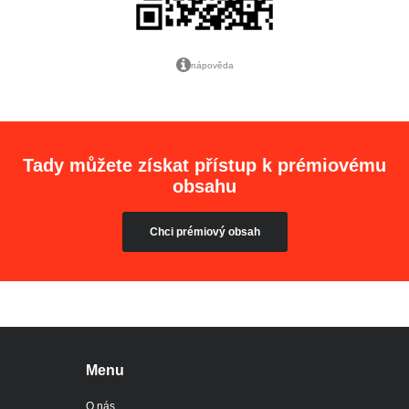
nápověda
Tady můžete získat přístup k prémiovému
obsahu
Chci prémiový obsah
Menu
O nás