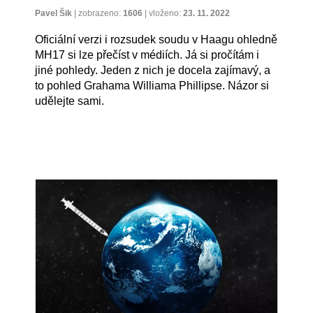
Pavel Šik
|
zobrazeno:
1606
|
vloženo:
23. 11. 2022
Oficiální verzi i rozsudek soudu v Haagu ohledně
MH17 si lze přečíst v médiích. Já si pročítám i
jiné pohledy. Jeden z nich je docela zajímavý, a
to pohled Grahama Williama Phillipse. Názor si
udělejte sami.