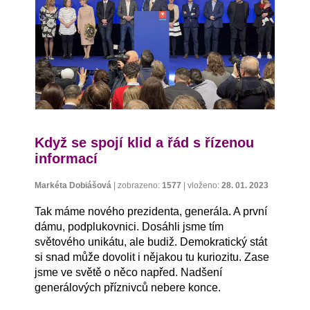
Když se spojí klid a řád s řízenou
informací
Markéta Dobiášová
|
zobrazeno:
1577
|
vloženo:
28. 01. 2023
Tak máme nového prezidenta, generála. A první
dámu, podplukovnici. Dosáhli jsme tím
světového unikátu, ale budiž. Demokratický stát
si snad může dovolit i nějakou tu kuriozitu. Zase
jsme ve světě o něco napřed. Nadšení
generálových příznivců nebere konce.