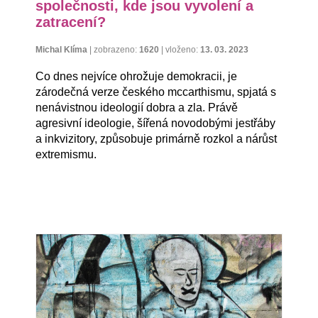
společnosti, kde jsou vyvolení a
zatracení?
Michal Klíma
|
zobrazeno:
1620
|
vloženo:
13. 03. 2023
Co dnes nejvíce ohrožuje demokracii, je
zárodečná verze českého mccarthismu, spjatá s
nenávistnou ideologií dobra a zla. Právě
agresivní ideologie, šířená novodobými jestřáby
a inkvizitory, způsobuje primárně rozkol a nárůst
extremismu.