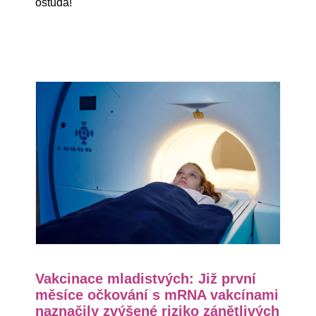
ostuda!
Vakcinace mladistvých: Již první
měsíce očkování s mRNA vakcínami
naznačily zvýšené riziko zánětlivých