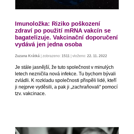
Imunoložka: Riziko poškození
zdraví po použití mRNA vakcín se
bagatelizuje. Vakcinační doporučení
vydává jen jedna osoba
Zuzana Krátká
|
zobrazeno:
1511
|
vloženo:
22. 11. 2022
Je stále jasnější, že tuto společnost v minulých
letech nezničila nová infekce. Tu bychom bývali
zvládli. K rozkladu společnosti přispěli lidé, kteří
ji nejprve vyděsili, a pak ji „zachraňovali“ pomocí
tzv. vakcinace.