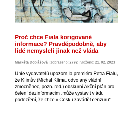
Proč chce Fiala korigované
informace? Pravděpodobně, aby
lidé nemysleli jinak než vláda
Markéta Dobiášová
|
zobrazeno:
2792
|
vloženo:
21. 02. 2023
Unie vydavatelů upozornila premiéra Petra Fialu,
že Klímův (Michal Klíma, odvolaný vládní
zmocněnec, pozn. red.) obskurní Akční plán pro
čelení dezinformacím „může vystavit vládu
podezření, že chce v Česku zavádět cenzuru“.