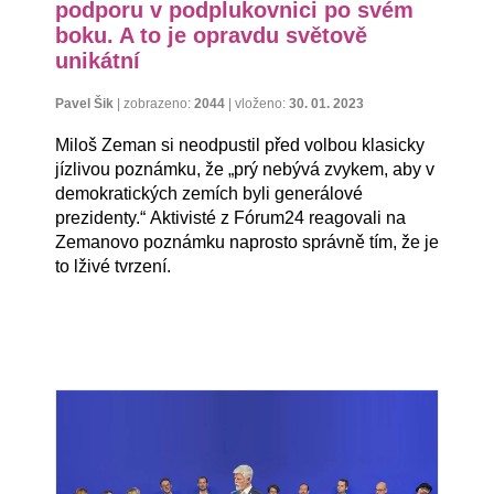
podporu v podplukovnici po svém
boku. A to je opravdu světově
unikátní
Pavel Šik
|
zobrazeno:
2044
|
vloženo:
30. 01. 2023
Miloš Zeman si neodpustil před volbou klasicky
jízlivou poznámku, že „prý nebývá zvykem, aby v
demokratických zemích byli generálové
prezidenty.“ Aktivisté z Fórum24 reagovali na
Zemanovo poznámku naprosto správně tím, že je
to lživé tvrzení.