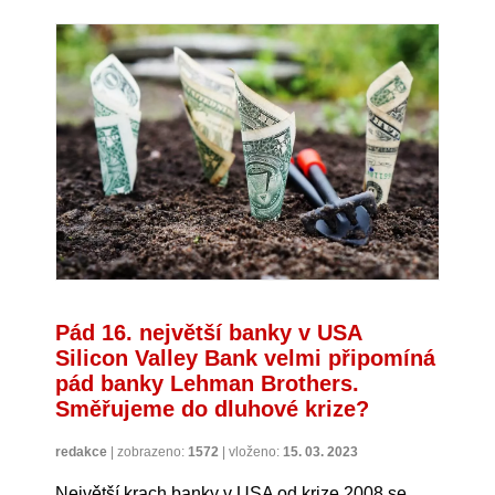
Pád 16. největší banky v USA
Silicon Valley Bank velmi připomíná
pád banky Lehman Brothers.
Směřujeme do dluhové krize?
redakce
|
zobrazeno:
1572
|
vloženo:
15. 03. 2023
Největší krach banky v USA od krize 2008 se