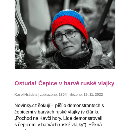
Ostuda! Čepice v barvě ruské vlajky
Karol Hrádela
|
zobrazeno:
1804
|
vloženo:
19. 11. 2022
Novinky.cz šokují – píší o demonstrantech s
čepicemi v barvách ruské vlajky (v článku
„Pochod na Kavčí hory. Lidé demonstrovali
s čepicemi v barvách ruské vlajky“). Pěkná