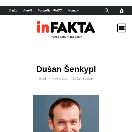
O nás
Autoři
Podpořit inFAKTA
Kontakt
investigativní magazín
Dušan Šenkypl
Úvod
>
Kdo je kdo
>
Dušan Šenkypl