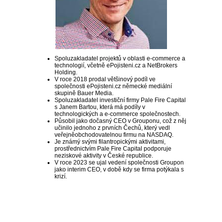
Spoluzakladatel projektů v oblasti e-commerce a
technologií, včetně ePojisteni.cz a NetBrokers
Holding.
V roce 2018 prodal většinový podíl ve
společnosti ePojisteni.cz německé mediální
skupině Bauer Media.
Spoluzakladatel investiční firmy Pale Fire Capital
s Janem Bartou, která má podíly v
technologických a e-commerce společnostech.
Působil jako dočasný CEO v Grouponu, což z něj
učinilo jednoho z prvních Čechů, který vedl
veřejněobchodovatelnou firmu na NASDAQ.
Je známý svými filantropickými aktivitami,
prostřednictvím Pale Fire Capital podporuje
neziskové aktivity v České republice.
V roce 2023 se ujal vedení společnosti Groupon
jako interim CEO, v době kdy se firma potýkala s
krizí.