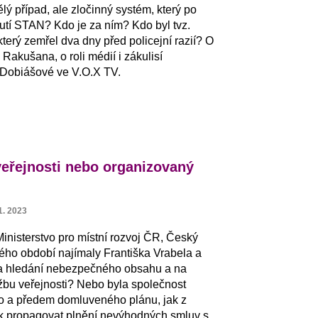
 případ, ale zločinný systém, který po
nutí STAN? Kdo je za ním? Kdo byl tvz.
terý zemřel dva dny před policejní razií? O
Rakušana, o roli médií i zákulisí
 Dobiášové ve V.O.X TV.
 veřejnosti nebo organizovaný
1. 2023
Ministerstvo pro místní rozvoj ČR, Český
ého období najímaly Františka Vrabela a
na hledání nebezpečného obsahu a na
užbu veřejnosti? Nebo byla společnost
o a předem domluveného plánu, jak z
 jak propagovat plnění nevýhodných smluv s