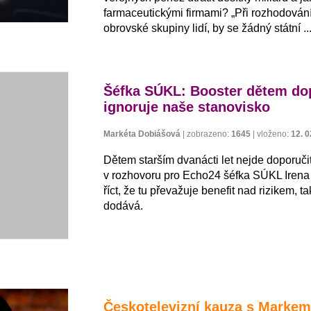
farmaceutickými firmami? „Při rozhodování 
obrovské skupiny lidí, by se žádný státní ..
Šéfka SÚKL: Booster dětem dop
ignoruje naše stanovisko
Markéta Dobiášová
|
zobrazeno:
1645
|
vloženo:
12. 0
Dětem starším dvanácti let nejde doporuči
v rozhovoru pro Echo24 šéfka SÚKL Irena 
říct, že tu převažuje benefit nad rizikem, 
dodává.
Českotelevizní kauza s Marke