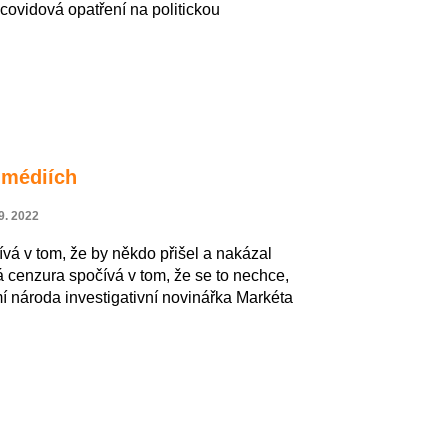
icovidová opatření na politickou
 médiích
9. 2022
vá v tom, že by někdo přišel a nakázal
á cenzura spočívá v tom, že se to nechce,
í národa investigativní novinářka Markéta