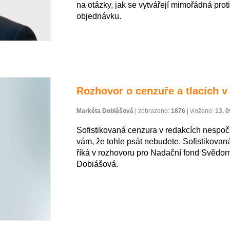
na otázky, jak se vytvářejí mimořádná prot
objednávku.
Rozhovor o cenzuře a tlacích v
Markéta Dobiášová
|
zobrazeno:
1876
|
vloženo:
13. 0
Sofistikovaná cenzura v redakcích nespočí
vám, že tohle psát nebudete. Sofistikovan
říká v rozhovoru pro Nadační fond Svědom
Dobiášová.