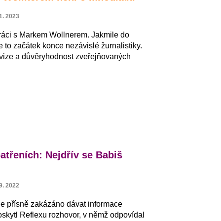
1. 2023
ráci s Markem Wollnerem. Jakmile do
e to začátek konce nezávislé žurnalistiky.
levize a důvěryhodnost zveřejňovaných
třeních: Nejdřív se Babiš
9. 2022
ice přísně zakázáno dávat informace
poskytl Reflexu rozhovor, v němž odpovídal