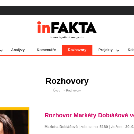
investigativní magazín
Analýzy
Komentáře
Rozhovory
Projekty
Kdo
Rozhovory
Úvod
>
Rozhovory
Rozhovor Markéty Dobiášové ve
Markéta Dobiášová
|
zobrazeno:
5180
|
vloženo:
30. 0