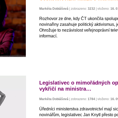
Markéta Dobiášová
|
zobrazeno:
3232
|
vloženo:
16. 0
Rozhovor ze dne, kdy ČT ukončila spolup
novinařiny zasahuje politický aktivismus, j
Ohrožuje to nezávislost veřejnoprávní te
informací.
Legislativec o mimořádných opa
vykřičí na ministra…
Markéta Dobiášová
|
zobrazeno:
1784
|
vloženo:
16. 0
Úředníci ministerstva zdravotnictví mají s
novinářům, legislativec Jan Knytl přesto 