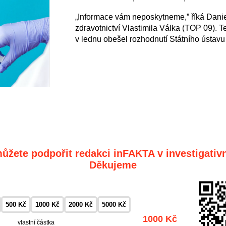
„Informace vám neposkytneme,” říká Daniel
zdravotnictví Vlastimila Válka (TOP 09).
v lednu obešel rozhodnutí Státního ústavu 
ůžete podpořit redakci inFAKTA v investigativn
Děkujeme
500 Kč
1000 Kč
2000 Kč
5000 Kč
1000 Kč
vlastní částka