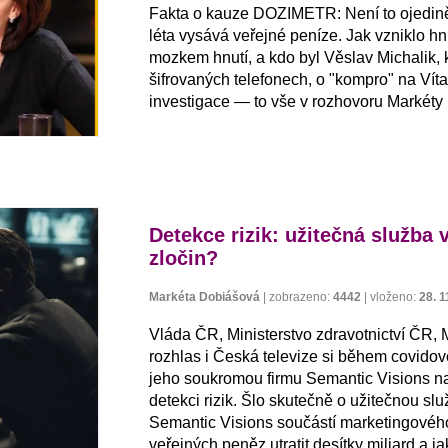
Fakta o kauze DOZIMETR: Není to ojedinělý
léta vysává veřejné peníze. Jak vzniklo h
mozkem hnutí, a kdo byl Věslav Michalik, k
šifrovaných telefonech, o "kompro" na Víta 
investigace — to vše v rozhovoru Markéty
Detekce rizik: užitečná služba
zločin?
Markéta Dobiášová
|
zobrazeno:
4442
|
vloženo:
28. 1
Vláda ČR, Ministerstvo zdravotnictví ČR, 
rozhlas i Česká televize si během covidov
jeho soukromou firmu Semantic Visions 
detekci rizik. Šlo skutečně o užitečnou sl
Semantic Visions součástí marketingovéh
veřejných peněz utratit desítky miliard a