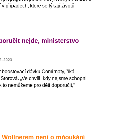
v případech, které se týkají životů
.
oručit nejde, ministerstvo
2. 2023
t boostovací dávku Comirnaty, říká
Storová. „Ve chvíli, kdy nejsme schopni
tak to nemůžeme pro děti doporučit,“
m Wollnerem není o mňoukání