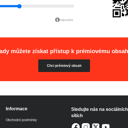
nápověda
ady můžete získat přístup k prémiovému obsa
Chci prémiový obsah
Informace
Sledujte nás na sociálních
sítích
Obchodní podmínky