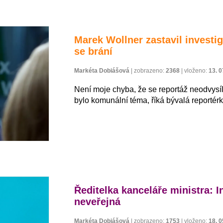
Marek Wollner zastavil investi
se brání
Markéta Dobiášová
|
zobrazeno:
2368
|
vloženo:
13. 0
Není moje chyba, že se reportáž neodvysí
bylo komunální téma, říká bývalá reporté
Ředitelka kanceláře ministra: I
neveřejná
Markéta Dobiášová
|
zobrazeno:
1753
|
vloženo:
18. 0