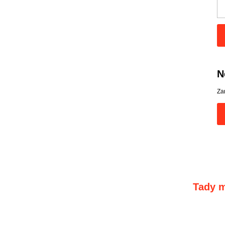
N
Za
Tady m