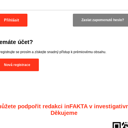
Přihlásit
Zaslat zapomenuté heslo?
emáte účet?
registrujte se prosím a získejte snadný přístup k prémiovému obsahu.
Nová registrace
ůžete podpořit redakci inFAKTA v investigativn
Děkujeme