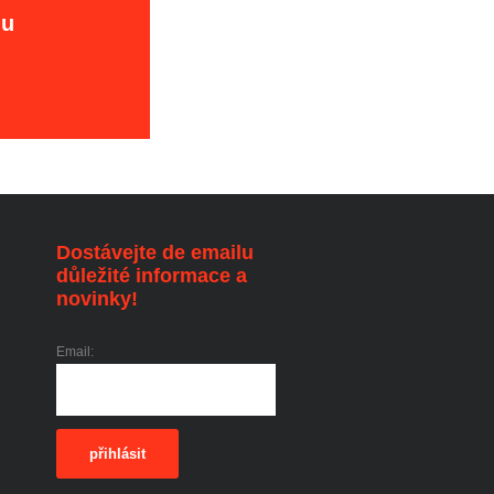
hu
Dostávejte de emailu
důležité informace a
novinky!
Email:
přihlásit