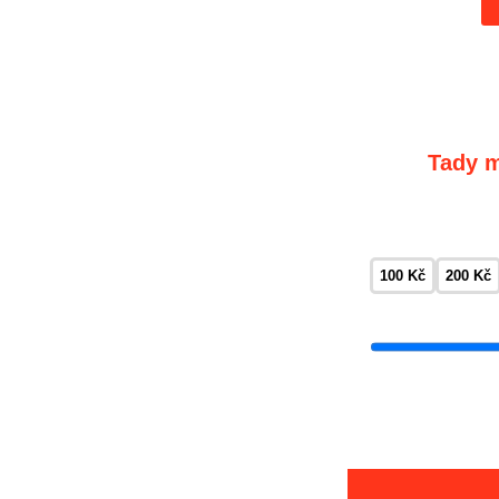
Tady m
100 Kč
200 Kč