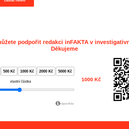
zaslat heslo
ůžete podpořit redakci inFAKTA v investigativn
Děkujeme
500 Kč
1000 Kč
2000 Kč
5000 Kč
1000 Kč
vlastní částka
nápověda