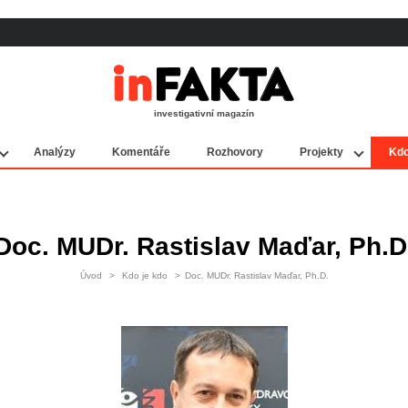
investigativní magazín
Analýzy
Komentáře
Rozhovory
Projekty
Kdo
Doc. MUDr. Rastislav Maďar, Ph.D
Úvod
>
Kdo je kdo
>
Doc. MUDr. Rastislav Maďar, Ph.D.