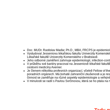
Doc. MUDr. Rastislav Maďar, Ph.D., MBA, FRCPS je epidemiolog
Vystudoval Jesseniovu lékařskou fakultu Univerzity Komenského
Lékařské fakultě Univerzity Komenského v Bratislavě.
Jeho odborné zaměření zahrnuje epidemiologii, infection-contr
V průběhu své kariéry pracoval na Jesseniově lékařské fakult
cestovní medicíny Avenier.
Je členem několika profesních organizací, včetně Fellow of t
poradních orgánech. Má bohaté zahraniční zkušenosti a je r
činnost se zaměřuje na různé aspekty epidemiologie a veřejn
V minulosti se radil s Pavlou Svrčinovou, která se ho ptala na n
Tady m