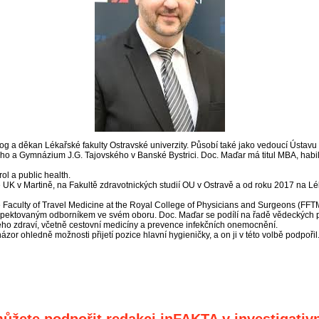
 a děkan Lékařské fakulty Ostravské univerzity. Působí také jako vedoucí Ústavu e
 a Gymnázium J.G. Tajovského v Banské Bystrici. Doc. Maďar má titul MBA, habilitov
ol a public health.
ě UK v Martině, na Fakultě zdravotnických studií OU v Ostravě a od roku 2017 na L
he Faculty of Travel Medicine at the Royal College of Physicians and Surgeons (FF
espektovaným odborníkem ve svém oboru. Doc. Maďar se podílí na řadě vědeckých 
ého zdraví, včetně cestovní medicíny a prevence infekčních onemocnění.
ázor ohledně možnosti přijetí pozice hlavní hygieničky, a on ji v této volbě podpořil
ůžete podpořit redakci inFAKTA v investigativn