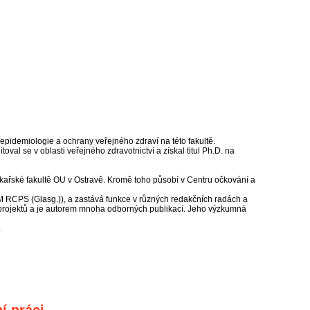
pidemiologie a ochrany veřejného zdraví na této fakultě.
al se v oblasti veřejného zdravotnictví a získal titul Ph.D. na
ékařské fakultě OU v Ostravě. Kromě toho působí v Centru očkování a
TM RCPS (Glasg.)), a zastává funkce v různých redakčních radách a
projektů a je autorem mnoha odborných publikací. Jeho výzkumná
.
í práci