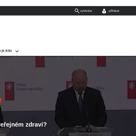
vyhledat
přihlásit
 je kdo