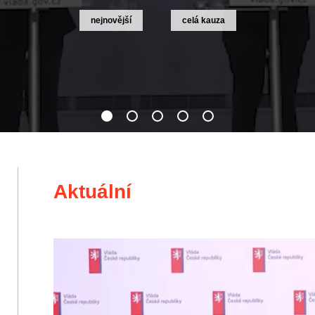
zločinný systém, který vysával veřejné peníze
nejnovější
celá kauza
Aktuální