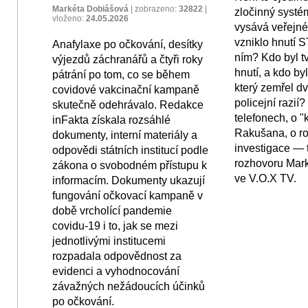
Markéta Dobiášová
|
zobrazeno:
32822
|
zločinný systém
vloženo:
24.05.2026
vysává veřejné
vzniklo hnutí 
Anafylaxe po očkování, desítky
ním? Kdo byl 
výjezdů záchranářů a čtyři roky
hnutí, a kdo by
pátrání po tom, co se během
který zemřel d
covidové vakcinační kampaně
policejní razií
skutečně odehrávalo. Redakce
telefonech, o 
inFakta získala rozsáhlé
Rakušana, o rol
dokumenty, interní materiály a
investigace — 
odpovědi státních institucí podle
rozhovoru Mar
zákona o svobodném přístupu k
ve V.O.X TV.
informacím. Dokumenty ukazují
fungování očkovací kampaně v
době vrcholící pandemie
covidu-19 i to, jak se mezi
jednotlivými institucemi
rozpadala odpovědnost za
evidenci a vyhodnocování
závažných nežádoucích účinků
po očkování.