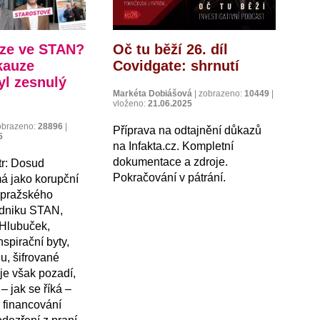
íze ve STAN?
Oč tu běží 26. díl
kauze
Covidgate: shrnutí
yl zesnulý
Markéta Dobiášová
|
zobrazeno:
10449
|
vloženo:
21.06.2025
obrazeno:
28896
|
Příprava na odtajnění důkazů
5
na Infakta.cz. Kompletní
dokumentace a zdroje.
r: Dosud
Pokračování v pátrání.
á jako korupční
 pražského
dniku STAN,
 Hlubuček,
pirační byty,
u, šifrované
uje však pozadí,
– jak se říká –
a financování