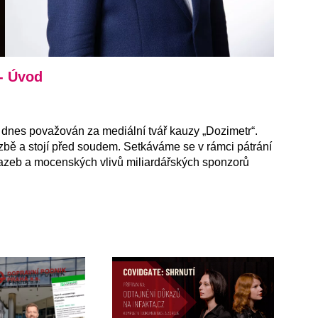
- Úvod
je dnes považován za mediální tvář kauzy „Dozimetr“.
azbě a stojí před soudem. Setkáváme se v rámci pátrání
vazeb a mocenských vlivů miliardářských sponzorů