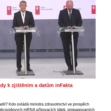
dy k zjištěním a datům inFakta
il? Kdo ovládá ministra zdravotnictví ve prospěch
proticovidovych mRNA očkovacích látek, propagovaných