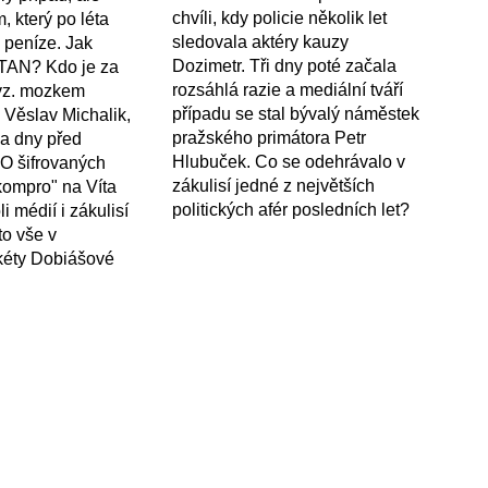
chvíli, kdy policie několik let
, který po léta
sledovala aktéry kauzy
 peníze. Jak
Dozimetr. Tři dny poté začala
STAN? Kdo je za
rozsáhlá razie a mediální tváří
tvz. mozkem
případu se stal bývalý náměstek
l Věslav Michalik,
pražského primátora Petr
va dny před
Hlubuček. Co se odehrávalo v
? O šifrovaných
zákulisí jedné z největších
"kompro" na Víta
politických afér posledních let?
i médií i zákulisí
to vše v
kéty Dobiášové