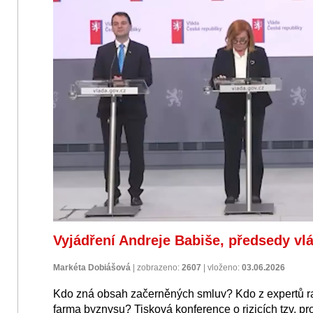
Vyjádření Andreje Babiše, předsedy vlá
Markéta Dobiášová
|
zobrazeno:
2607
|
vloženo:
03.06.2026
Kdo zná obsah začerněných smluv? Kdo z expertů rad
farma byznysu? Tisková konference o rizicích tzv. 