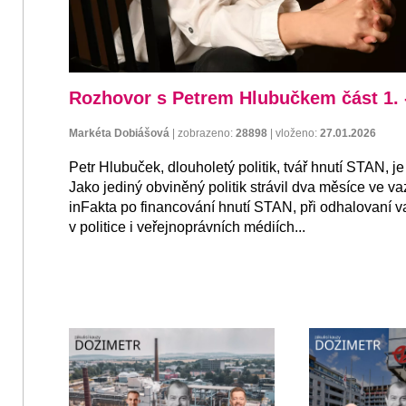
Rozhovor s Petrem Hlubučkem část 1. 
Markéta Dobiášová
|
zobrazeno:
28898
|
vloženo:
27.01.2026
Petr Hlubuček, dlouholetý politik, tvář hnutí STAN, 
Jako jediný obviněný politik strávil dva měsíce ve v
inFakta po financování hnutí STAN, při odhalovaní 
v politice i veřejnoprávních médiích...