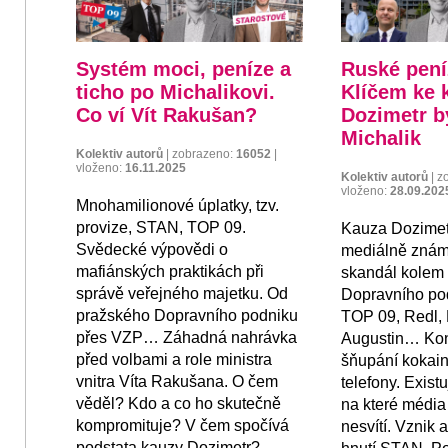
Systém moci, peníze a
Ruské pen
ticho po Michalikovi.
Klíčem ke 
Co ví Vít Rakušan?
Dozimetr b
Michalik
Kolektiv autorů
|
zobrazeno:
16052
|
vloženo:
16.11.2025
Kolektiv autorů
|
z
vloženo:
28.09.202
Mnohamilionové úplatky, tzv.
provize, STAN, TOP 09.
Kauza Dozimet
Svědecké výpovědi o
mediálně znám
mafiánských praktikách při
skandál kolem
správě veřejného majetku. Od
Dopravního po
pražského Dopravního podniku
TOP 09, Redl,
přes VZP… Záhadná nahrávka
Augustin… Kons
před volbami a role ministra
šňupání kokain
vnitra Víta Rakušana. O čem
telefony. Exist
věděl? Kdo a co ho skutečně
na které média 
kompromituje? V čem spočívá
nesvítí. Vznik 
podstata kauzy Dozimetr?