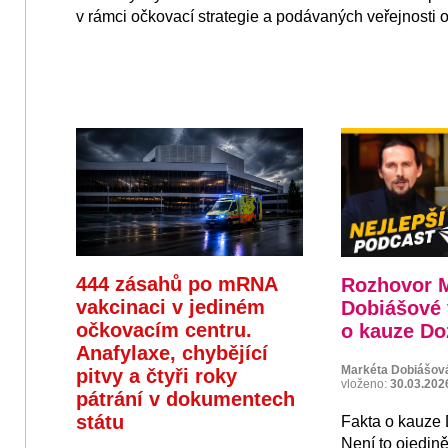
v rámci očkovací strategie a podávaných veřejnosti 
444 zásahů po mRNA
Rozhovor 
vakcinaci v jediném
Dobiášové 
očkovacím centru.
o kauze Do
Anafylaxe, chybějící
Markéta Dobiášov
pitvy a čtyři roky
vloženo:
30.03.202
pátrání v dokumentech
státu
Fakta o kauz
Není to ojedině