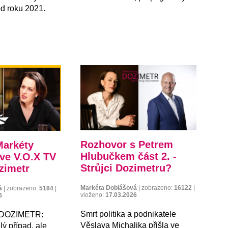
od roku 2021.
Rozhovor s Petrem
Markéty
Hlubučkem část 2. -
ve V.O.X TV
Strůjci Dozimetru?
zimetr
Markéta Dobiášová
|
zobrazeno:
16122
|
á
|
zobrazeno:
5184
|
vloženo:
17.03.2026
6
Smrt politika a podnikatele
e DOZIMETR:
Věslava Michalika přišla ve
lý případ, ale