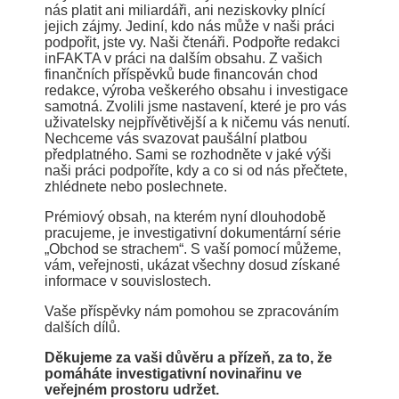
nás platit ani miliardáři, ani neziskovky plnící
jejich zájmy. Jediní, kdo nás může v naši práci
podpořit, jste vy. Naši čtenáři. Podpořte redakci
inFAKTA v práci na dalším obsahu. Z vašich
finančních příspěvků bude financován chod
redakce, výroba veškerého obsahu i investigace
samotná. Zvolili jsme nastavení, které je pro vás
uživatelsky nejpřívětivější a k ničemu vás nenutí.
Nechceme vás svazovat paušální platbou
předplatného. Sami se rozhodněte v jaké výši
naši práci podpoříte, kdy a co si od nás přečtete,
zhlédnete nebo poslechnete.
Prémiový obsah, na kterém nyní dlouhodobě
pracujeme, je investigativní dokumentární série
„Obchod se strachem“. S vaší pomocí můžeme,
vám, veřejnosti, ukázat všechny dosud získané
informace v souvislostech.
Vaše příspěvky nám pomohou se zpracováním
dalších dílů.
Děkujeme za vaši důvěru a přízeň, za to, že
pomáháte investigativní novinařinu ve
veřejném prostoru udržet.