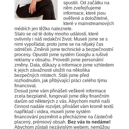
spustili. Od začátku na
něm zveřejňujeme
informace, které jsou
ověřené a doložitelné,
které v mainstreamových
médiích jen těžko naleznete.
Stalo se od té doby mnoho událostí, které
ovlivnily i náš redakční život. Museli jsme se s
nimi vypořádat, proto jsme se na nějaký čas
odmlčeli. Změnili jsme technické a bezpečnostní
procesy. Opustili jsme systém Googlu a rušivé
reklamy v obsahu. Provedli jsme personální
změny. Data, důkazy a informace jsme vzhledem
k jejich závažnosti uložili na několika
bezpečných místech. Stáli jsme před
rozhodnutím, jak přibývající práci celého týmu
financovat.
Dosud jsme vám přinášeli veškeré informace
zcela bezplatně, fungovali jsme díky finančním
darům od některých z vás. Abychom mohli naši
činnost nadále rozvíjet, přinášet vám kromě textů
například i videa, museli jsme systém
financování pozměnit a přecházíme na částečně
placený, prémiový obsah.
Bez vás to nedáme!
Abychom zůstali nezávislým webem, nemůžou