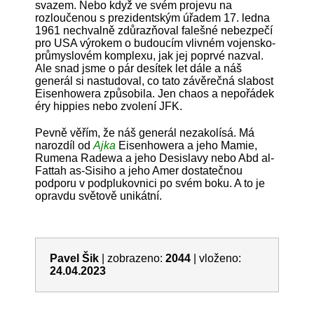
svazem. Nebo když ve svém projevu na
rozloučenou s prezidentským úřadem 17. ledna
1961 nechvalně zdůrazňoval falešné nebezpečí
pro USA výrokem o budoucím vlivném vojensko-
průmyslovém komplexu, jak jej poprvé nazval.
Ale snad jsme o pár desítek let dále a náš
generál si nastudoval, co tato závěrečná slabost
Eisenhowera způsobila. Jen chaos a nepořádek
éry hippies nebo zvolení JFK.
Pevně věřím, že náš generál nezakolísá. Má
narozdíl od
Ajka
Eisenhowera a jeho Mamie,
Rumena Radewa a jeho Desislavy nebo Abd al-
Fattah as-Sisiho a jeho Amer dostatečnou
podporu v podplukovnici po svém boku. A to je
opravdu světově unikátní.
Pavel Šik
|
zobrazeno:
2044
| vloženo:
24.04.2023