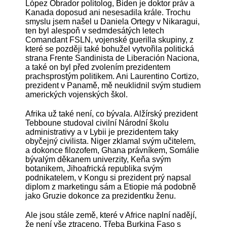
López Obrador politolog, Biden je doktor práv a
Kanada doposud ani nesesadila krále. Trochu
smyslu jsem našel u Daniela Ortegy v Nikaragui,
ten byl alespoň v sedmdesátých letech
Comandant FSLN, vojenské guerilla skupiny, z
které se později také bohužel vytvořila politická
strana Frente Sandinista de Liberación Naciona,
a také on byl před zvolením prezidentem
prachsprostým politikem. Ani Laurentino Cortizo,
prezident v Panamě, mě neuklidnil svým studiem
amerických vojenských škol.
Afrika už také není, co bývala. Alžírský prezident
Tebboune studoval civilní Národní školu
administrativy a v Lybii je prezidentem taky
obyčejný civilista. Niger zklamal svým učitelem,
a dokonce filozofem, Ghana právníkem, Somálie
bývalým děkanem univerzity, Keňa svým
botanikem, Jihoafrická republika svým
podnikatelem, v Kongu si prezident prý napsal
diplom z marketingu sám a Etiopie má podobně
jako Gruzie dokonce za prezidentku ženu.
Ale jsou stále země, které v Africe naplní nadějí,
že není vše ztraceno. Třeba Burkina Faso s