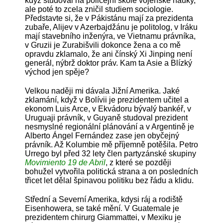
když studoval na policejní škole vojenské nauky,
ale poté to zcela zničil studiem sociologie.
Představte si, že v Pákistánu mají za prezidenta
zubaře, Alijev v Azerbajdžánu je politolog, v Iráku
mají stavebního inženýra, ve Vietnamu právníka,
v Gruzii je Zurabišvili dokonce žena a co mě
opravdu zklamalo, že ani čínský Xi Jinping není
generál, nýbrž doktor práv. Kam ta Asie a Blízký
východ jen spěje?
Velkou naději mi dávala Jižní Amerika. Jaké
zklamání, když v Bolívii je prezidentem učitel a
ekonom Luis Arce, v Ekvádoru bývalý bankéř, v
Uruguaji právník, v Guyaně studoval prezident
nesmyslné regionální plánování a v Argentině je
Alberto Ángel Fernández zase jen obyčejný
právník. Až Kolumbie mě příjemně potěšila. Petro
Urrego byl před 32 lety člen partyzánské skupiny
Movimiento 19 de Abril
, z které se později
bohužel vytvořila politická strana a on posledních
třicet let dělal špinavou politiku bez řádu a klidu.
Střední a Severní Amerika, kdysi ráj a rodiště
Eisenhowera, se také mění. V Guatemale je
prezidentem chirurg Giammattei, v Mexiku je