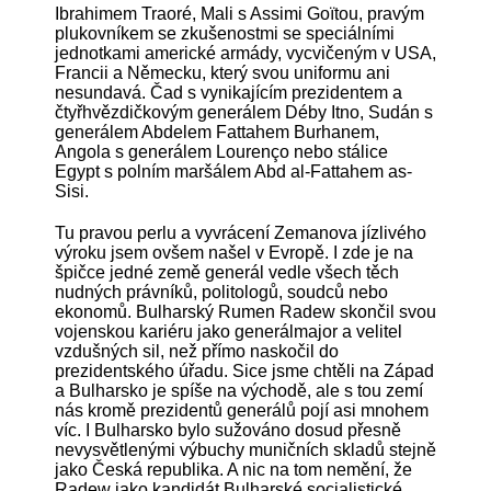
Ibrahimem Traoré, Mali s Assimi Goïtou, pravým
plukovníkem se zkušenostmi se speciálními
jednotkami americké armády, vycvičeným v USA,
Francii a Německu, který svou uniformu ani
nesundavá. Čad s vynikajícím prezidentem a
čtyřhvězdičkovým generálem Déby Itno, Sudán s
generálem Abdelem Fattahem Burhanem,
Angola s generálem Lourenço nebo stálice
Egypt s polním maršálem Abd al-Fattahem as-
Sisi.
Tu pravou perlu a vyvrácení Zemanova jízlivého
výroku jsem ovšem našel v Evropě. I zde je na
špičce jedné země generál vedle všech těch
nudných právníků, politologů, soudců nebo
ekonomů. Bulharský Rumen Radew skončil svou
vojenskou kariéru jako generálmajor a velitel
vzdušných sil, než přímo naskočil do
prezidentského úřadu. Sice jsme chtěli na Západ
a Bulharsko je spíše na východě, ale s tou zemí
nás kromě prezidentů generálů pojí asi mnohem
víc. I Bulharsko bylo sužováno dosud přesně
nevysvětlenými výbuchy muničních skladů stejně
jako Česká republika. A nic na tom nemění, že
Radew jako kandidát Bulharské socialistické