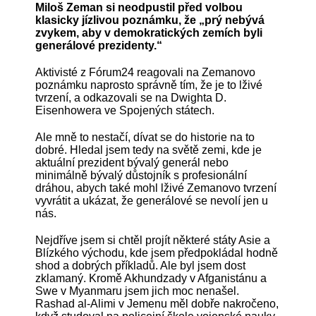
Miloš Zeman si neodpustil před volbou
klasicky jízlivou poznámku, že „prý nebývá
zvykem, aby v demokratických zemích byli
generálové prezidenty.“
Aktivisté z Fórum24 reagovali na Zemanovo
poznámku naprosto správně tím, že je to lživé
tvrzení, a odkazovali se na Dwighta D.
Eisenhowera ve Spojených státech.
Ale mně to nestačí, dívat se do historie na to
dobré. Hledal jsem tedy na světě zemi, kde je
aktuální prezident bývalý generál nebo
minimálně bývalý důstojník s profesionální
dráhou, abych také mohl lživé Zemanovo tvrzení
vyvrátit a ukázat, že generálové se nevolí jen u
nás.
Nejdříve jsem si chtěl projít některé státy Asie a
Blízkého východu, kde jsem předpokládal hodně
shod a dobrých příkladů. Ale byl jsem dost
zklamaný. Kromě Akhundzady v Afganistánu a
Swe v Myanmaru jsem jich moc nenašel.
Rashad al-Alimi v Jemenu měl dobře nakročeno,