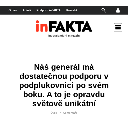
O nás
Autoři
Podpořit inFAKTA
Kontakt
investigativní magazín
Náš generál má
dostatečnou podporu v
podplukovnici po svém
boku. A to je opravdu
světově unikátní
Úvod
>
Komentáře