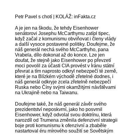
Petr Pavel s chotí | KOLÁŽ: inFakta.cz
A je jen na škodu, že tehdy Eisenhower
senátorovi Josephu McCarthymu zatípl tipec,
když začal z komunismu obviňovat i členy vlády
a další vysoce postavené politiky. Doufejme, že
náš generál nechá svého McCarthyho, pana
Vrabela, dílo dokonat až do konce. Lze jen
doufat, že stejně jako Eisenhower po převzetí
moci povolil za účasti CIA provést v Íránu státní
převrat a tím naprosto odkryl nebezpečí té země,
které je na Blízkém východě zřetelné dodnes, i
náš generál odkryje zcela zřetelně nebezpečí
Ruska nebo Číny svými okamžitými návštěvami
na Ukrajině nebo na Taiwanu.
Doufejme také, že náš generál závěr svého
prezidentství neposkvrní, jako ho posvrnil
Eisenhower, když odvolal svou doktrínu, která
narozdíl od Trumena změnila defenzivní strategii
boje proti komunismu k ofenzivní a zbaběle
nastartoval éru mírového soužití se Sovětským