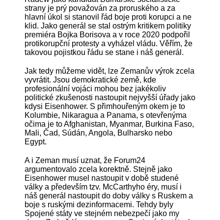
strany je prý považován za proruského a za
hlavní úkol si stanovil řád boje proti korupci a ne
klid. Jako generál se stal ostrým kritikem politiky
premiéra Bojka Borisova a v roce 2020 podpořil
protikorupční protesty a vyházel vládu. Věřím, že
takovou pojistkou řádu se stane i náš generál.
Jak tedy můžeme vidět, lze Zemanův výrok zcela
vyvrátit. Jsou demokratické země, kde
profesionální vojáci mohou bez jakékoliv
politické zkušenosti nastoupit nejvyšší úřady jako
kdysi Eisenhower. S přimhouřeným okem je to
Kolumbie, Nikaragua a Panama, s otevřenýma
očima je to Afghanistan, Myanmar, Burkina Faso,
Mali, Čad, Súdán, Angola, Bulharsko nebo
Egypt.
A i Zeman musí uznat, že Forum24
argumentovalo zcela korektně. Stejně jako
Eisenhower musel nastoupit v době studené
války a především tzv. McCarthyho éry, musí i
náš generál nastoupit do doby války s Ruskem a
boje s ruskými dezinformacemi. Tehdy byly
Spojené státy ve stejném nebezpečí jako my