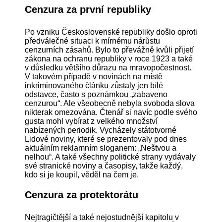
Cenzura za první republiky
Po vzniku Československé republiky došlo oproti
předválečné situaci k mírnému nárůstu
cenzurních zásahů. Bylo to převážně kvůli přijetí
zákona na ochranu republiky v roce 1923 a také
v důsledku většího důrazu na mravopočestnost.
V takovém případě v novinách na místě
inkriminovaného článku zůstaly jen bílé
odstavce, často s poznámkou „zabaveno
cenzurou“. Ale všeobecně nebyla svoboda slova
nikterak omezována. Čtenář si navíc podle svého
gusta mohl vybírat z velkého množství
nabízených periodik. Vycházely státotvorné
Lidové noviny, které se prezentovaly pod dnes
aktuálním reklamním sloganem: „Neštvou a
nelhou“. A také všechny politické strany vydávaly
své stranické noviny a časopisy, takže každý,
kdo si je koupil, věděl na čem je.
Cenzura za protektorátu
Nejtragičtější a také nejostudnější kapitolu v