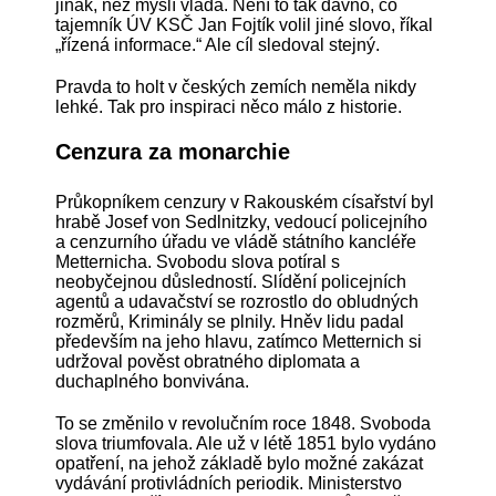
jinak, než myslí vláda. Není to tak dávno, co
tajemník ÚV KSČ Jan Fojtík volil jiné slovo, říkal
„řízená informace.“ Ale cíl sledoval stejný.
Pravda to holt v českých zemích neměla nikdy
lehké. Tak pro inspiraci něco málo z historie.
Cenzura za monarchie
Průkopníkem cenzury v Rakouském císařství byl
hrabě Josef von Sedlnitzky, vedoucí policejního
a cenzurního úřadu ve vládě státního kancléře
Metternicha. Svobodu slova potíral s
neobyčejnou důsledností. Slídění policejních
agentů a udavačství se rozrostlo do obludných
rozměrů, Kriminály se plnily. Hněv lidu padal
především na jeho hlavu, zatímco Metternich si
udržoval pověst obratného diplomata a
duchaplného bonvivána.
To se změnilo v revolučním roce 1848. Svoboda
slova triumfovala. Ale už v létě 1851 bylo vydáno
opatření, na jehož základě bylo možné zakázat
vydávání protivládních periodik. Ministerstvo