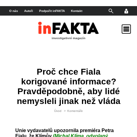
O nás
Autoři
Podpořit inFAKTA
Kontakt
investigativní magazín
Proč chce Fiala
korigované informace?
Pravděpodobně, aby lidé
nemysleli jinak než vláda
Úvod
>
Komentáře
Unie vydavatelů upozornila premiéra Petra
Fialu, že Klímův
(Michal Klíma, odvolaný