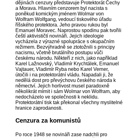
dějinách cenzury představuje Protektorát Čechy
a Morava. Hlavním cenzorem byl nacista s
poněkud komickým jménem Wolmar von
Wolfram Wolfgang, vedoucí tiskového úřadu
říšského protektora. Jeho pravou rukou byl
Emanuel Moravec. Naprostou spodinu pak tvořili
čeští aktivističtí novináři. Jejich ideologie
vycházela z výrazné spolupráce s okupačním
režimem. Bezvýhradně se ztotožnili s principy
nacismu, včetně brutálního postupu vůči
českému národu. Někteří z nich, jako například
Karel Lažnovský, Vladimír Krychtálek, Emanuel
Vajtauer, Vladimír Ryba nebo Karel Verner,
útočili i na protektorátní vládu. Napadali ji, že
nedělá dost pro převýchovu českého národa k
němectví. Jejich horlivost musel paradoxně
několikrát mírnit i sám Wolmar von Wolfram, aby
nedocházelo ve společnosti k neklidu.
Protektorátní tisk tak překonal všechny myslitelné
hranice zaprodanosti.
Cenzura za komunistů
Po roce 1948 se novináři zase nadchli pro