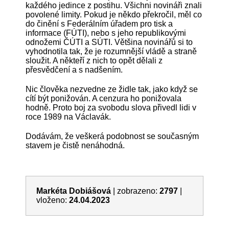
každého jedince z postihu. Všichni novináři znali
povolené limity. Pokud je někdo překročil, měl co
do činění s Federálním úřadem pro tisk a
informace (FÚTI), nebo s jeho republikovými
odnožemi ČÚTI a SÚTI. Většina novinářů si to
vyhodnotila tak, že je rozumnější vládě a straně
sloužit. A někteří z nich to opět dělali z
přesvědčení a s nadšením.
Nic člověka nezvedne ze židle tak, jako když se
cítí být ponižován. A cenzura ho ponižovala
hodně. Proto boj za svobodu slova přivedl lidi v
roce 1989 na Václavák.
Dodávám, že veškerá podobnost se současným
stavem je čistě nenáhodná.
Markéta Dobiášová
|
zobrazeno:
2797
|
vloženo:
24.04.2023