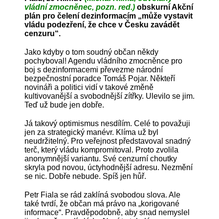
vládní zmocněnec, pozn. red.)
obskurní Akční
plán pro čelení dezinformacím „může vystavit
vládu podezření, že chce v Česku zavádět
cenzuru“.
Jako kdyby o tom soudný občan někdy
pochyboval! Agendu vládního zmocněnce pro
boj s dezinformacemi převezme národní
bezpečnostní poradce Tomáš Pojar. Někteří
novináři a politici vidí v takové změně
kultivovanější a svobodnější zítřky. Ulevilo se jim.
Teď už bude jen dobře.
Já takový optimismus nesdílím. Celé to považuji
jen za strategický manévr. Klíma už byl
neudržitelný. Pro veřejnost představoval snadný
terč, který vládu kompromitoval. Proto zvolila
anonymnější variantu. Své cenzurní choutky
skryla pod novou, úctyhodnější adresu. Nezmění
se nic. Dobře nebude. Spíš jen hůř.
Petr Fiala se rád zaklíná svobodou slova. Ale
také tvrdí, že občan má právo na „korigované
informace“. Pravděpodobně, aby snad nemyslel