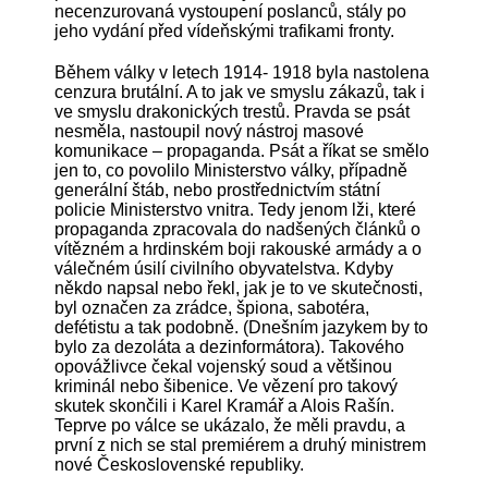
necenzurovaná vystoupení poslanců, stály po
jeho vydání před vídeňskými trafikami fronty.
Během války v letech 1914- 1918 byla nastolena
cenzura brutální. A to jak ve smyslu zákazů, tak i
ve smyslu drakonických trestů. Pravda se psát
nesměla, nastoupil nový nástroj masové
komunikace – propaganda. Psát a říkat se smělo
jen to, co povolilo Ministerstvo války, případně
generální štáb, nebo prostřednictvím státní
policie Ministerstvo vnitra. Tedy jenom lži, které
propaganda zpracovala do nadšených článků o
vítězném a hrdinském boji rakouské armády a o
válečném úsilí civilního obyvatelstva. Kdyby
někdo napsal nebo řekl, jak je to ve skutečnosti,
byl označen za zrádce, špiona, sabotéra,
defétistu a tak podobně. (Dnešním jazykem by to
bylo za dezoláta a dezinformátora). Takového
opovážlivce čekal vojenský soud a většinou
kriminál nebo šibenice. Ve vězení pro takový
skutek skončili i Karel Kramář a Alois Rašín.
Teprve po válce se ukázalo, že měli pravdu, a
první z nich se stal premiérem a druhý ministrem
nové Československé republiky.