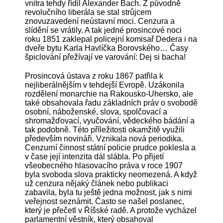
vnitra tehdy řídil Alexander Bach. Z původně
revolučního liberála se stal strůjcem
znovuzavedení neústavní moci. Cenzura a
slídění se vrátily. A tak jedné prosincové noci
roku 1851 zaklepal policejní komisař Dedera i na
dveře bytu Karla Havlíčka Borovského… Časy
špiclování přežívají ve varování: Dej si bacha!
Prosincová ústava z roku 1867 patřila k
nejliberálnějším v tehdejší Evropě. Uzákonila
rozdělení monarchie na Rakousko-Uhersko, ale
také obsahovala řadu základních práv o svobodě
osobní, náboženské, slova, spolčovací a
shromažďovací, vyučování, vědeckého bádání a
tak podobně. Této příležitosti okamžitě využili
především novináři. Vznikala nová periodika.
Cenzurní činnost státní policie prudce poklesla a
v čase její intenzita dál slábla. Po přijetí
všeobecného hlasovacího práva v roce 1907
byla svoboda slova prakticky neomezená. A když
už cenzura nějaký článek nebo publikaci
zabavila, byla tu ještě jedna možnost, jak s nimi
veřejnost seznámit. Často se našel poslanec,
který je přečetl v Říšské radě. A protože vycházel
parlamentní věstník, který obsahoval