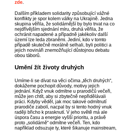
zde
.
Dalším příkladem solidarity způsobující vážné
konflikty je spor kolem války na Ukrajině. Jedna
skupina věřila, že solidárnější by bylo trvat na co
nejdřívějším sjednání míru, druhá věřila, že
ochránit napadené a případně jakékoliv další
území lze leda zbraněmi. Jediní, kdo v tomto
případě skutečně morálně selhali, byli politici a
jejich novináři znemožňující důstojnou debatu
obou táborů.
Umění žít životy druhých
Umíme-li se dívat na věci očima „těch druhých“,
dokážeme pochopit důvody, motivy jejich
jednání. Když vnuk odmítne u prarodičů večeři,
může jen chtít, aby si zbytečně nepřidělávali
práci. Kdyby věděl, jak moc takové odmítnutí
prarodiče zabolí, nacpal by si tento hodný vnuk
raději břicho k prasknutí. V jeho světě má ale
úspora času a energie vyšší prioritu, a právě
proto „solidárně“ odmítne večeři. Ten, kdo
například odsuzuje ty, které šikanuje mainstream,