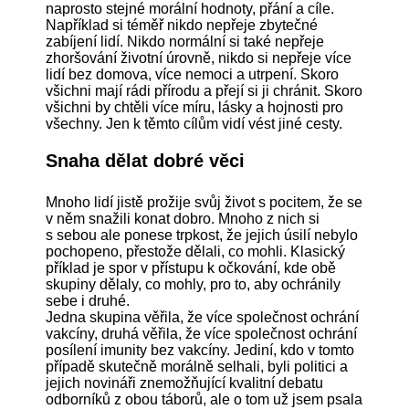
naprosto stejné morální hodnoty, přání a cíle.
Například si téměř nikdo nepřeje zbytečné
zabíjení lidí. Nikdo normální si také nepřeje
zhoršování životní úrovně, nikdo si nepřeje více
lidí bez domova, více nemoci a utrpení. Skoro
všichni mají rádi přírodu a přejí si ji chránit. Skoro
všichni by chtěli více míru, lásky a hojnosti pro
všechny. Jen k těmto cílům vidí vést jiné cesty.
Snaha dělat dobré věci
Mnoho lidí jistě prožije svůj život s pocitem, že se
v něm snažili konat dobro. Mnoho z nich si
s sebou ale ponese trpkost, že jejich úsilí nebylo
pochopeno, přestože dělali, co mohli. Klasický
příklad je spor v přístupu k očkování, kde obě
skupiny dělaly, co mohly, pro to, aby ochránily
sebe i druhé.
Jedna skupina věřila, že více společnost ochrání
vakcíny, druhá věřila, že více společnost ochrání
posílení imunity bez vakcíny. Jediní, kdo v tomto
případě skutečně morálně selhali, byli politici a
jejich novináři znemožňující kvalitní debatu
odborníků z obou táborů, ale o tom už jsem psala