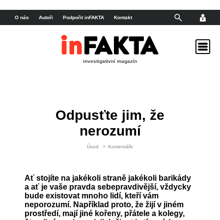
O nás
Autoři
Podpořit inFAKTA
Kontakt
investigativní magazín
Odpusťte jim, že
nerozumí
Úvod
>
Komentáře
Ať stojíte na jakékoli straně jakékoli barikády
a ať je vaše pravda sebepravdivější, vždycky
bude existovat mnoho lidí, kteří vám
neporozumí. Například proto, že žijí v jiném
prostředí, mají jiné kořeny, přátele a kolegy,