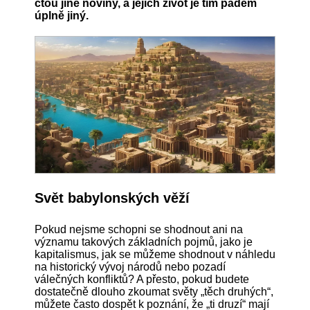
čtou jiné noviny, a jejich život je tím pádem
úplně jiný.
Svět babylonských věží
Pokud nejsme schopni se shodnout ani na
významu takových základních pojmů, jako je
kapitalismus, jak se můžeme shodnout v náhledu
na historický vývoj národů nebo pozadí
válečných konfliktů? A přesto, pokud budete
dostatečně dlouho zkoumat světy „těch druhých“,
můžete často dospět k poznání, že „ti druzí“ mají