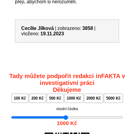
přejí, abychom si nerozuměli.
Cecílie Jílková
|
zobrazeno:
3858
|
vloženo:
19.11.2023
Tady můžete podpořit redakci inFAKTA v
investigativní práci
Děkujeme
100 Kč
200 Kč
500 Kč
1000 Kč
2000 Kč
5000 Kč
vlastní částka
1000 Kč