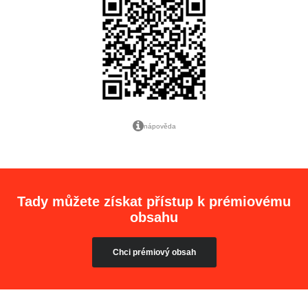
nápověda
Tady můžete získat přístup k prémiovému
obsahu
Chci prémiový obsah