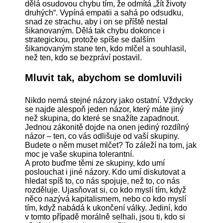
dělá osudovou chybu tím, že odmítá „žít životy
druhých“. Vypíná empatii a sahá po odsudku,
snad ze strachu, aby i on se příště nestal
šikanovaným. Dělá tak chybu dokonce i
strategickou, protože spíše se dalším
šikanovaným stane ten, kdo mlčel a souhlasil,
než ten, kdo se bezpráví postavil.
Mluvit tak, abychom se domluvili
Nikdo nemá stejné názory jako ostatní. Vždycky
se najde alespoň jeden názor, který máte jiný
než skupina, do které se snažíte zapadnout.
Jednou zákonitě dojde na onen jediný rozdílný
názor – ten, co vás odlišuje od vaší skupiny.
Budete o něm muset mlčet? To záleží na tom, jak
moc je vaše skupina tolerantní.
A proto buďme těmi ze skupiny, kdo umí
poslouchat i jiné názory. Kdo umí diskutovat a
hledat spíš to, co nás spojuje, než to, co nás
rozděluje. Ujasňovat si, co kdo myslí tím, když
něco nazývá kapitalismem, nebo co kdo myslí
tím, když nabádá k ukončení války. Jediní, kdo
v tomto případě morálně selhali, jsou ti, kdo si