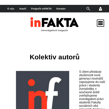
O nás
Autoři
Podpořit inFAKTA
Kontakt
investigativní magazín
Kolektiv autorů
S cílem předávat
zkušenosti nové
generaci novinářů
zapojujeme do naší
práce i studenty
žurnalistiky, v
současné době
zveřejňujeme
investigativní práci
studentů Fakulty
sociálních věd