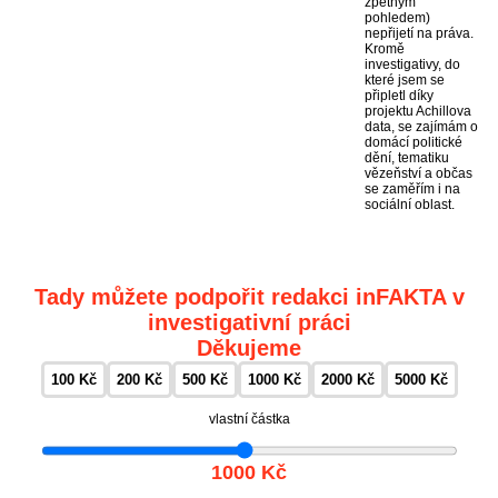
zpětným
pohledem)
nepřijetí na práva.
Kromě
investigativy, do
které jsem se
připletl díky
projektu Achillova
data, se zajímám o
domácí politické
dění, tematiku
vězeňství a občas
se zaměřím i na
sociální oblast.
Tady můžete podpořit redakci inFAKTA v
investigativní práci
Děkujeme
100 Kč
200 Kč
500 Kč
1000 Kč
2000 Kč
5000 Kč
vlastní částka
1000 Kč