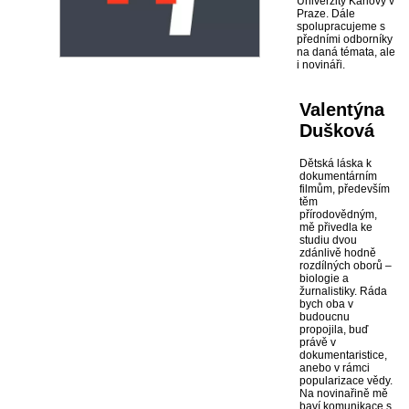
Univerzity Karlovy v
Praze. Dále
spolupracujeme s
předními odborníky
na daná témata, ale
i novináři.
Valentýna
Dušková
Dětská láska k
dokumentárním
filmům, především
těm
přírodovědným,
mě přivedla ke
studiu dvou
zdánlivě hodně
rozdílných oborů –
biologie a
žurnalistiky. Ráda
bych oba v
budoucnu
propojila, buď
právě v
dokumentaristice,
anebo v rámci
popularizace vědy.
Na novinařině mě
baví komunikace s