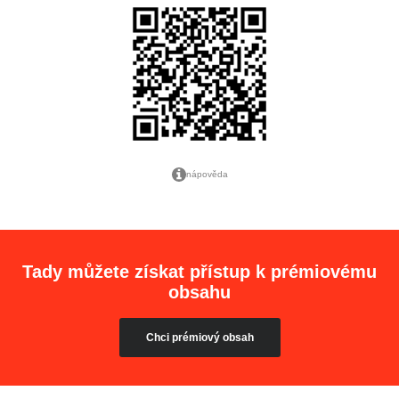
nápověda
Tady můžete získat přístup k prémiovému
obsahu
Chci prémiový obsah