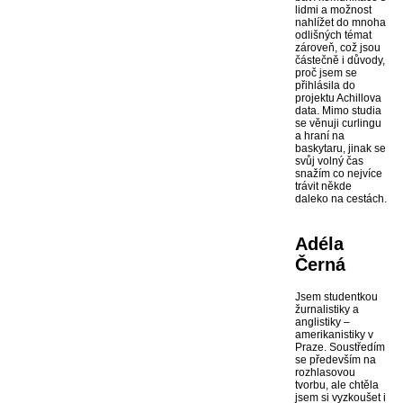
lidmi a možnost
nahlížet do mnoha
odlišných témat
zároveň, což jsou
částečně i důvody,
proč jsem se
přihlásila do
projektu Achillova
data. Mimo studia
se věnuji curlingu
a hraní na
baskytaru, jinak se
svůj volný čas
snažím co nejvíce
trávit někde
daleko na cestách.
Adéla
Černá
Jsem studentkou
žurnalistiky a
anglistiky –
amerikanistiky v
Praze. Soustředím
se především na
rozhlasovou
tvorbu, ale chtěla
jsem si vyzkoušet i