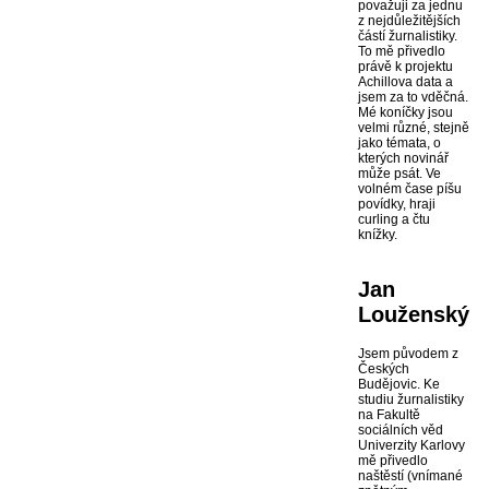
považuji za jednu
z nejdůležitějších
částí žurnalistiky.
To mě přivedlo
právě k projektu
Achillova data a
jsem za to vděčná.
Mé koníčky jsou
velmi různé, stejně
jako témata, o
kterých novinář
může psát. Ve
volném čase píšu
povídky, hraji
curling a čtu
knížky.
Jan
Louženský
Jsem původem z
Českých
Budějovic. Ke
studiu žurnalistiky
na Fakultě
sociálních věd
Univerzity Karlovy
mě přivedlo
naštěstí (vnímané