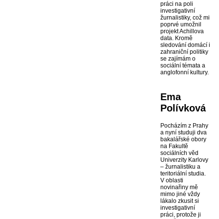
práci na poli
investigativní
žurnalistiky, což mi
poprvé umožnil
projekt Achillova
data. Kromě
sledování domácí i
zahraniční politiky
se zajímám o
sociální témata a
anglofonní kultury.
Ema
Polívková
Pocházím z Prahy
a nyní studuji dva
bakalářské obory
na Fakultě
sociálních věd
Univerzity Karlovy
– žurnalistiku a
teritoriální studia.
V oblasti
novinařiny mě
mimo jiné vždy
lákalo zkusit si
investigativní
práci, protože ji