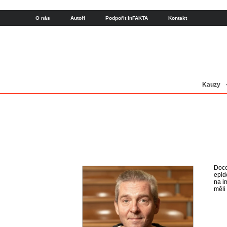
O nás
Autoři
Podpořit inFAKTA
Kontakt
Kauzy
Doce
epid
na i
měli