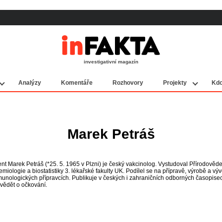
investigativní magazín
Analýzy
Komentáře
Rozhovory
Projekty
Kdo
Marek Petráš
nt Marek Petráš (*25. 5. 1965 v Plzni) je český vakcinolog. Vystudoval Přírodověd
emiologie a biostatistiky 3. lékařské fakulty UK. Podílel se na přípravě, výrobě a výv
munologických přípravcích. Publikuje v českých i zahraničních odborných časopise
 vědět o očkování.