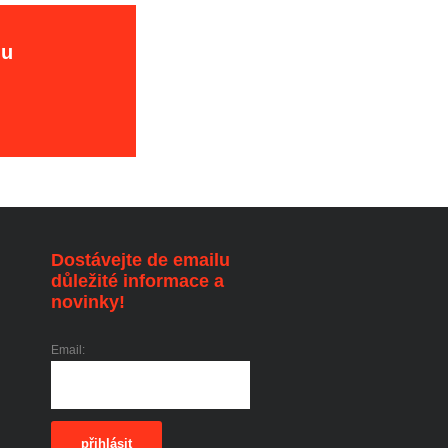
hu
Dostávejte de emailu
důležité informace a
novinky!
Email:
přihlásit