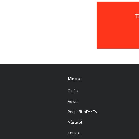
T
Menu
O nás
Autoři
Podpořit inFAKTA
Můj účet
Kontakt