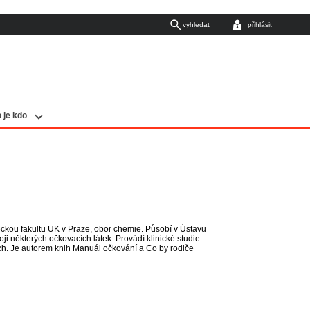
vyhledat
přihlásit
 je kdo
eckou fakultu UK v Praze, obor chemie. Působí v Ústavu
oji některých očkovacích látek. Provádí klinické studie
ch. Je autorem knih Manuál očkování a Co by rodiče