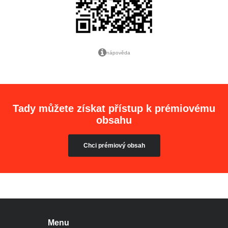
nápověda
Tady můžete získat přístup k prémiovému
obsahu
Chci prémiový obsah
Menu