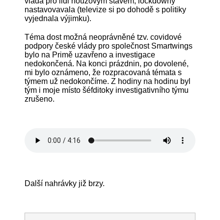
vláda pro lidi nouzovým stavem, lockdowny
nastavovavala (televize si po dohodě s politiky
vyjednala výjimku).
Téma dost možná neoprávněné tzv. covidové
podpory české vlády pro společnost Smartwings
bylo na Primě uzavřeno a investigace
nedokončená. Na konci prázdnin, po dovolené,
mi bylo oznámeno, že rozpracovaná témata s
týmem už nedokončíme. Z hodiny na hodinu byl
tým i moje místo šéfditoky investigativního týmu
zrušeno.
Další nahrávky již brzy.