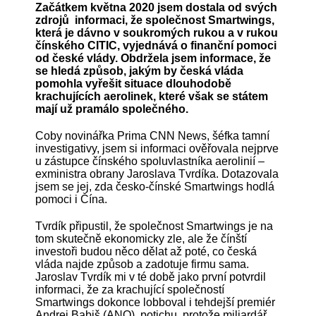
Začátkem května 2020 jsem dostala od svých
zdrojů informaci, že společnost Smartwings,
která je dávno v soukromých rukou a v rukou
čínského CITIC, vyjednává o finanční pomoci
od české vlády. Obdržela jsem informace, že
se hledá způsob, jakým by česká vláda
pomohla vyřešit situace dlouhodobě
krachujících aerolinek, které však se státem
mají už pramálo společného.
Coby novinářka Prima CNN News, šéfka tamní
investigativy, jsem si informaci ověřovala nejprve
u zástupce čínského spoluvlastníka aerolinií –
exministra obrany Jaroslava Tvrdíka. Dotazovala
jsem se jej, zda česko-čínské Smartwings hodlá
pomoci i Čína.
Tvrdík připustil, že společnost Smartwings je na
tom skutečně ekonomicky zle, ale že čínští
investoři budou něco dělat až poté, co česká
vláda najde způsob a zadotuje firmu sama.
Jaroslav Tvrdík mi v té době jako první potvrdil
informaci, že za krachující společností
Smartwings dokonce lobboval i tehdejší premiér
Andrej Babiš (ANO), potichu, protože miliardář