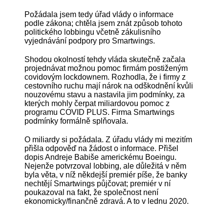
Požádala jsem tedy úřad vlády o informace
podle zákona; chtěla jsem znát způsob tohoto
politického lobbingu včetně zákulisního
vyjednávání podpory pro Smartwings.
Shodou okolností tehdy vláda skutečně začala
projednávat možnou pomoc firmám postiženým
covidovým lockdownem. Rozhodla, že i firmy z
cestovního ruchu mají nárok na odškodnění kvůli
nouzovému stavu a nastavila jim podmínky, za
kterých mohly čerpat miliardovou pomoc z
programu COVID PLUS. Firma Smartwings
podmínky formálně splňovala.
O miliardy si požádala. Z úřadu vlády mi mezitím
přišla odpověď na žádost o informace. Přišel
dopis Andreje Babiše americkému Boeingu.
Nejenže potvrzoval lobbing, ale důležitá v něm
byla věta, v níž někdejší premiér píše, že banky
nechtějí Smartwings půjčovat; premiér v ní
poukazoval na fakt, že společnost není
ekonomicky/finančně zdravá. A to v lednu 2020.