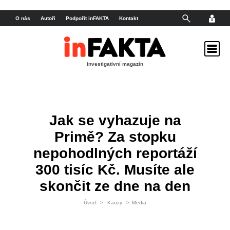
O nás
Autoři
Podpořit inFAKTA
Kontakt
investigativní magazín
Jak se vyhazuje na
Primě? Za stopku
nepohodlných reportáží
300 tisíc Kč. Musíte ale
skončit ze dne na den
Úvod
>
Kauzy
>
Media