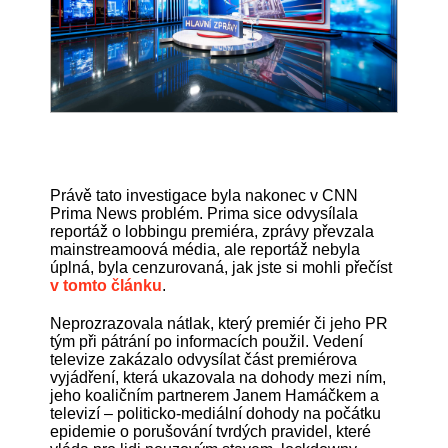
Právě tato investigace byla nakonec v CNN
Prima News problém. Prima sice odvysílala
reportáž o lobbingu premiéra, zprávy převzala
mainstreamoová média, ale reportáž nebyla
úplná, byla cenzurovaná, jak jste si mohli přečíst
v tomto článku
.
Neprozrazovala nátlak, který premiér či jeho PR
tým při pátrání po informacích použil. Vedení
televize zakázalo odvysílat část premiérova
vyjádření, která ukazovala na dohody mezi ním,
jeho koaličním partnerem Janem Hamáčkem a
televizí – politicko-mediální dohody na počátku
epidemie o porušování tvrdých pravidel, které