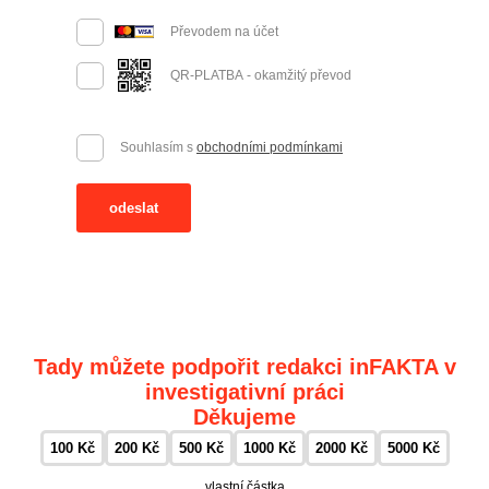
Převodem na účet
QR-PLATBA - okamžitý převod
Souhlasím s
obchodními podmínkami
odeslat
Tady můžete podpořit redakci inFAKTA v
investigativní práci
Děkujeme
100 Kč
200 Kč
500 Kč
1000 Kč
2000 Kč
5000 Kč
vlastní částka