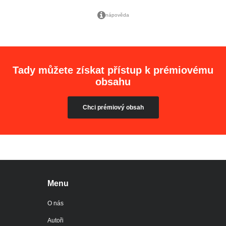
nápověda
Tady můžete získat přístup k prémiovému
obsahu
Chci prémiový obsah
Menu
O nás
Autoři