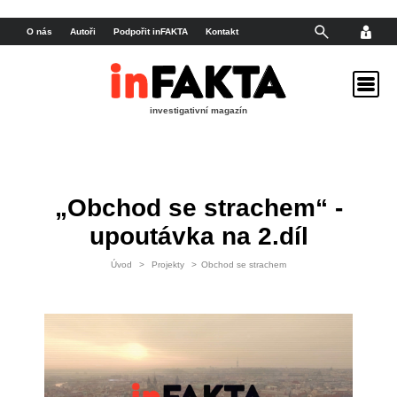
O nás
Autoři
Podpořit inFAKTA
Kontakt
investigativní magazín
„Obchod se strachem“ -
upoutávka na 2.díl
Úvod
>
Projekty
>
Obchod se strachem