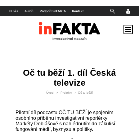
O nás
Autoři
Podpořit inFAKTA
Kontakt
investigativní magazín
Oč tu běží 1. díl Česká
televize
Úvod
>
Projekty
>
Oč tu běží
Pilotní díl podcastu OČ TU BĚŽÍ je spojením
osobního příběhu investigativní reportérky
Markéty Dobiášové s nahlédnutím do zákulisí
fungování médií, byznysu a politiky.