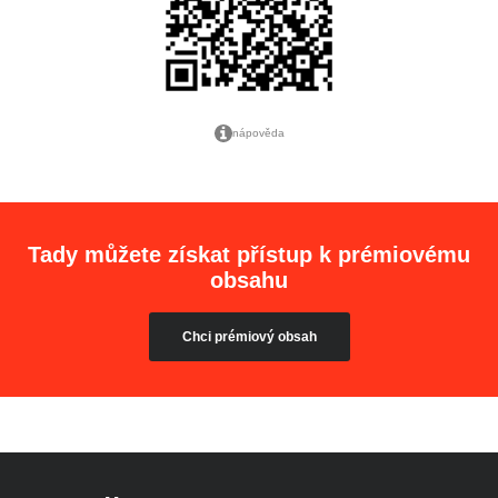
nápověda
Tady můžete získat přístup k prémiovému
obsahu
Chci prémiový obsah