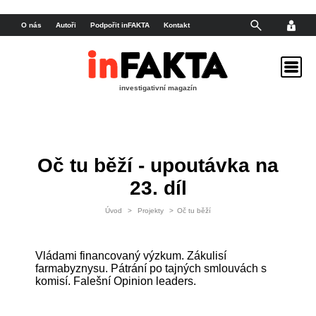
O nás
Autoři
Podpořit inFAKTA
Kontakt
investigativní magazín
Oč tu běží - upoutávka na
23. díl
Úvod
>
Projekty
>
Oč tu běží
Vládami financovaný výzkum. Zákulisí
farmabyznysu. Pátrání po tajných smlouvách s
komisí. Falešní Opinion leaders.