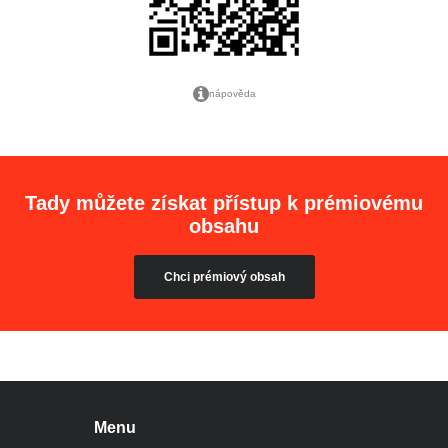
nápověda
Tady můžete získat přístup k prémiovému
obsahu
Chci prémiový obsah
Menu