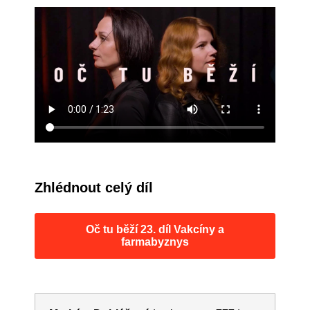
Zhlédnout celý díl
Oč tu běží 23. díl Vakcíny a
farmabyznys