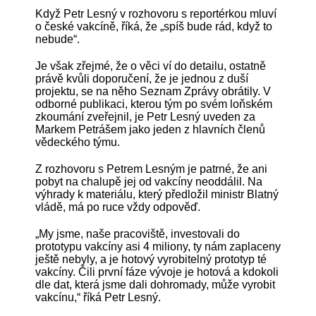
Když Petr Lesný v rozhovoru s reportérkou mluví
o české vakcíně, říká, že „spíš bude rád, když to
nebude“.
Je však zřejmé, že o věci ví do detailu, ostatně
právě kvůli doporučení, že je jednou z duší
projektu, se na něho Seznam Zprávy obrátily. V
odborné publikaci, kterou tým po svém loňském
zkoumání zveřejnil, je Petr Lesný uveden za
Markem Petrášem jako jeden z hlavních členů
vědeckého týmu.
Z rozhovoru s Petrem Lesným je patrné, že ani
pobyt na chalupě jej od vakcíny neoddálil. Na
výhrady k materiálu, který předložil ministr Blatný
vládě, má po ruce vždy odpověď.
„My jsme, naše pracoviště, investovali do
prototypu vakcíny asi 4 miliony, ty nám zaplaceny
ještě nebyly, a je hotový vyrobitelný prototyp té
vakcíny. Čili první fáze vývoje je hotová a kdokoli
dle dat, která jsme dali dohromady, může vyrobit
vakcínu,“ říká Petr Lesný.