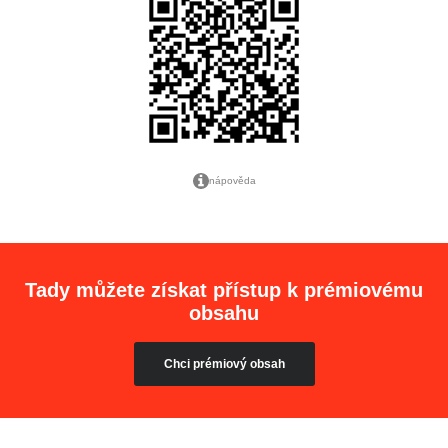
nápověda
Tady můžete získat přístup k prémiovému
obsahu
Chci prémiový obsah