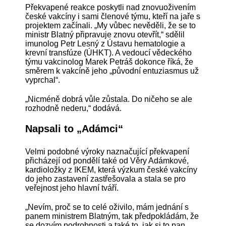
Překvapené reakce poskytli nad znovuoživením
české vakcíny i sami členové týmu, kteří na jaře s
projektem začínali. „My vůbec nevěděli, že se to
ministr Blatný připravuje znovu otevřít,“ sdělil
imunolog Petr Lesný z Ústavu hematologie a
krevní transfúze (ÚHKT). A vedoucí vědeckého
týmu vakcinolog Marek Petráš dokonce říká, že
směrem k vakcíně jeho „původní entuziasmus už
vyprchal“.
„Nicméně dobrá vůle zůstala. Do ničeho se ale
rozhodně nederu,“ dodává.
Napsali to „Adámci“
Velmi podobné výroky naznačující překvapení
přicházejí od pondělí také od Věry Adámkové,
kardioložky z IKEM, která výzkum české vakcíny
do jeho zastavení zastřešovala a stala se pro
veřejnost jeho hlavní tváří.
„Nevím, proč se to celé oživilo, mám jednání s
panem ministrem Blatným, tak předpokládám, že
se dozvím podrobnosti a také to, jak si to pan