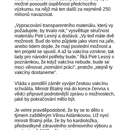
možné posoudit úspěšnost předchozího
výzkumu, na nějž má ten další za nejméně 250
milionů navazovat.
„Vypracování transparentního materiálu, který vy
požadujete, by trvalo rok,“ vysvětluje stručnost
materiálu Petr Lesný a dodává: „Vy teď máte dvě
možnosti. Buď do toho půjdete jako vloni na jaře,
anebo lidem dojde, že mají poslední možnost a
ten projekt se spustí. A až ta vakcína vznikne, tak
tady pro národní potřeby bude,“ říká Petr Lesný s
poznámkou, že když vakcína nebude, bude se
moci věnovat „normální práci“, protože „stejně ty
vakcíny dostaneme“.
Vláda v pondělí záměr vyvíjet českou vakcínu
schválila. Ministr Blatný má do konce června s
vědci připravit podrobnější zprávu o možnostech,
jaké by pokračování mělo být.
Je velmi pravděpodobné, že by se to dělo s
týmem zaštítěným Věrou Adámkovou. Už nyní
ministr Blatný píše, že by ho kardioložka,
předsedkyně zdravotního sněmovního výboru a