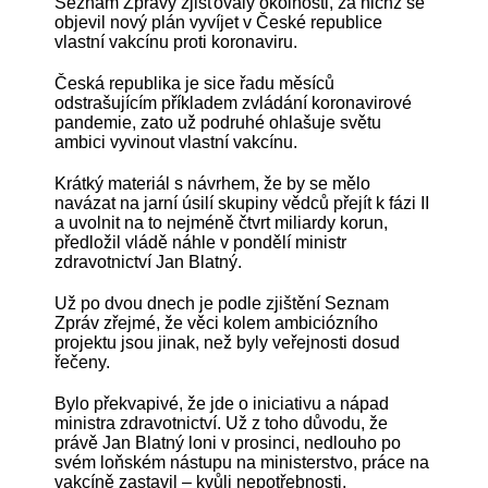
Seznam Zprávy zjišťovaly okolnosti, za nichž se
objevil nový plán vyvíjet v České republice
vlastní vakcínu proti koronaviru.
Česká republika je sice řadu měsíců
odstrašujícím příkladem zvládání koronavirové
pandemie, zato už podruhé ohlašuje světu
ambici vyvinout vlastní vakcínu.
Krátký materiál s návrhem, že by se mělo
navázat na jarní úsilí skupiny vědců přejít k fázi II
a uvolnit na to nejméně čtvrt miliardy korun,
předložil vládě náhle v pondělí ministr
zdravotnictví Jan Blatný.
Už po dvou dnech je podle zjištění Seznam
Zpráv zřejmé, že věci kolem ambiciózního
projektu jsou jinak, než byly veřejnosti dosud
řečeny.
Bylo překvapivé, že jde o iniciativu a nápad
ministra zdravotnictví. Už z toho důvodu, že
právě Jan Blatný loni v prosinci, nedlouho po
svém loňském nástupu na ministerstvo, práce na
vakcíně zastavil – kvůli nepotřebnosti.