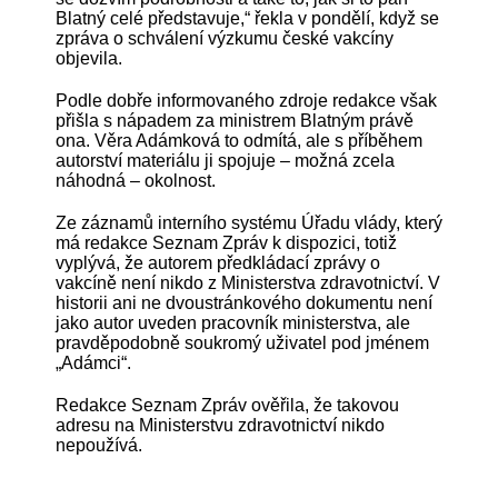
Blatný celé představuje,“ řekla v pondělí, když se
zpráva o schválení výzkumu české vakcíny
objevila.
Podle dobře informovaného zdroje redakce však
přišla s nápadem za ministrem Blatným právě
ona. Věra Adámková to odmítá, ale s příběhem
autorství materiálu ji spojuje – možná zcela
náhodná – okolnost.
Ze záznamů interního systému Úřadu vlády, který
má redakce Seznam Zpráv k dispozici, totiž
vyplývá, že autorem předkládací zprávy o
vakcíně není nikdo z Ministerstva zdravotnictví. V
historii ani ne dvoustránkového dokumentu není
jako autor uveden pracovník ministerstva, ale
pravděpodobně soukromý uživatel pod jménem
„Adámci“.
Redakce Seznam Zpráv ověřila, že takovou
adresu na Ministerstvu zdravotnictví nikdo
nepoužívá.