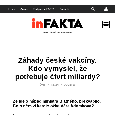
O nás
Autoři
Podpořit inFAKTA
Kontakt
investigativní magazín
Záhady české vakcíny.
Kdo vymyslel, že
potřebuje čtvrt miliardy?
Úvod
>
Kauzy
>
COVID-19
Že jde o nápad ministra Blatného, překvapilo.
Co o něm ví kardioložka Věra Adámková?