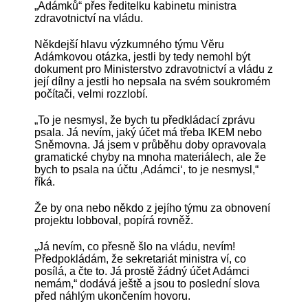
„Adámků“ přes ředitelku kabinetu ministra
zdravotnictví na vládu.
Někdejší hlavu výzkumného týmu Věru
Adámkovou otázka, jestli by tedy nemohl být
dokument pro Ministerstvo zdravotnictví a vládu z
její dílny a jestli ho nepsala na svém soukromém
počítači, velmi rozzlobí.
„To je nesmysl, že bych tu předkládací zprávu
psala. Já nevím, jaký účet má třeba IKEM nebo
Sněmovna. Já jsem v průběhu doby opravovala
gramatické chyby na mnoha materiálech, ale že
bych to psala na účtu ‚Adámci‘, to je nesmysl,“
říká.
Že by ona nebo někdo z jejího týmu za obnovení
projektu lobboval, popírá rovněž.
„Já nevím, co přesně šlo na vládu, nevím!
Předpokládám, že sekretariát ministra ví, co
posílá, a čte to. Já prostě žádný účet Adámci
nemám,“ dodává ještě a jsou to poslední slova
před náhlým ukončením hovoru.