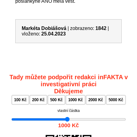
poslankyně ANO měla vést.
Markéta Dobiášová
|
zobrazeno:
1842
|
vloženo:
25.04.2023
Tady můžete podpořit redakci inFAKTA v
investigativní práci
Děkujeme
100 Kč
200 Kč
500 Kč
1000 Kč
2000 Kč
5000 Kč
vlastní částka
1000 Kč