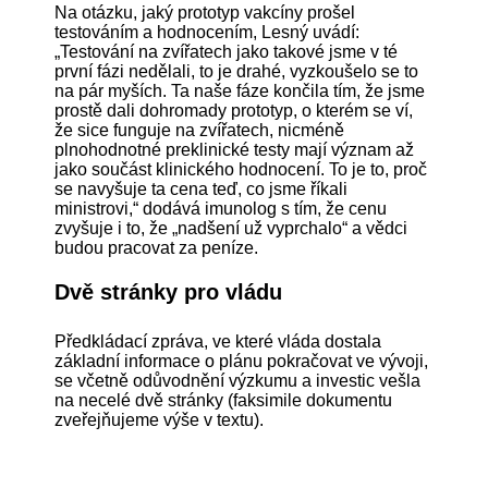
Na otázku, jaký prototyp vakcíny prošel
testováním a hodnocením, Lesný uvádí:
„Testování na zvířatech jako takové jsme v té
první fázi nedělali, to je drahé, vyzkoušelo se to
na pár myších. Ta naše fáze končila tím, že jsme
prostě dali dohromady prototyp, o kterém se ví,
že sice funguje na zvířatech, nicméně
plnohodnotné preklinické testy mají význam až
jako součást klinického hodnocení. To je to, proč
se navyšuje ta cena teď, co jsme říkali
ministrovi,“ dodává imunolog s tím, že cenu
zvyšuje i to, že „nadšení už vyprchalo“ a vědci
budou pracovat za peníze.
Dvě stránky pro vládu
Předkládací zpráva, ve které vláda dostala
základní informace o plánu pokračovat ve vývoji,
se včetně odůvodnění výzkumu a investic vešla
na necelé dvě stránky (faksimile dokumentu
zveřejňujeme výše v textu).