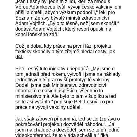
„Pan Lesný byl jedním z lidí, kteří za mnou s
Věrou Adámkovou kvůli vývoji české vakcíny loni
přišli a chtěli, abych výzkum podpořil,“ řekl pro
Seznam Zprávy bývalý ministr zdravotnictví
Adam Vojtěch. „Bylo to těsně, než jsem skončil,“
dodává Adam Vojtěch, který resort opustil na
konci loňského září.
Což je doba, kdy práce na první fázi projektu
fakticky skončily a tým zřejmě hledal cesty, jak
dál.
Petr Lesný tuto iniciativu nepopírá. „My jsme o
tom jednali před rokem, vytvořili jsme na náklady
jednotlivých tří pracovišť prototyp té vakcíny.
Dodali jsme pak Ministerstvu zdravotnictví
informace o našich úspěších, všechno to
ministerstvo má. Ale bylo to tam v šuplíku a teď
se to asi vytáhlo,“ popisuje Petr Lesný, co pro
práce na vývoji vakcíny udělal.
Jak však zároveň připomíná, teď se „to (zprávu o
pokračování projektu) dozvěděl náhodou“. „Já
jsem na chalupě a dozvěděl jsem se to při jedné
videokonferenci, že to vláda schválila,“ říká.