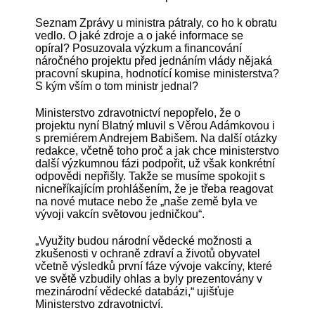
Seznam Zprávy u ministra pátraly, co ho k obratu
vedlo. O jaké zdroje a o jaké informace se
opíral? Posuzovala výzkum a financování
náročného projektu před jednáním vlády nějaká
pracovní skupina, hodnotící komise ministerstva?
S kým vším o tom ministr jednal?
Ministerstvo zdravotnictví nepopřelo, že o
projektu nyní Blatný mluvil s Věrou Adámkovou i
s premiérem Andrejem Babišem. Na další otázky
redakce, včetně toho proč a jak chce ministerstvo
další výzkumnou fázi podpořit, už však konkrétní
odpovědi nepřišly. Takže se musíme spokojit s
nicneříkajícím prohlášením, že je třeba reagovat
na nové mutace nebo že „naše země byla ve
vývoji vakcín světovou jedničkou“.
„Využity budou národní vědecké možnosti a
zkušenosti v ochraně zdraví a životů obyvatel
včetně výsledků první fáze vývoje vakcíny, které
ve světě vzbudily ohlas a byly prezentovány v
mezinárodní vědecké databázi,“ ujišťuje
Ministerstvo zdravotnictví.