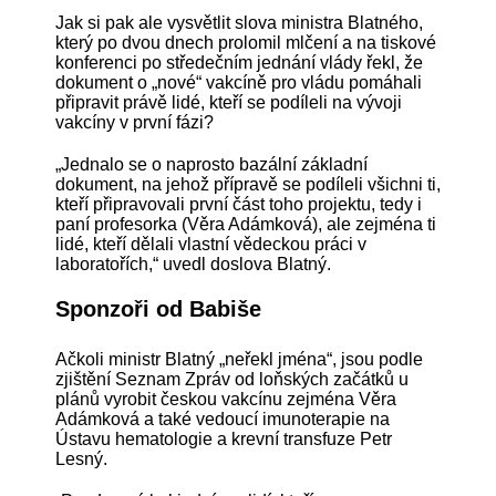
Jak si pak ale vysvětlit slova ministra Blatného,
který po dvou dnech prolomil mlčení a na tiskové
konferenci po středečním jednání vlády řekl, že
dokument o „nové“ vakcíně pro vládu pomáhali
připravit právě lidé, kteří se podíleli na vývoji
vakcíny v první fázi?
„Jednalo se o naprosto bazální základní
dokument, na jehož přípravě se podíleli všichni ti,
kteří připravovali první část toho projektu, tedy i
paní profesorka (Věra Adámková), ale zejména ti
lidé, kteří dělali vlastní vědeckou práci v
laboratořích,“ uvedl doslova Blatný.
Sponzoři od Babiše
Ačkoli ministr Blatný „neřekl jména“, jsou podle
zjištění Seznam Zpráv od loňských začátků u
plánů vyrobit českou vakcínu zejména Věra
Adámková a také vedoucí imunoterapie na
Ústavu hematologie a krevní transfuze Petr
Lesný.