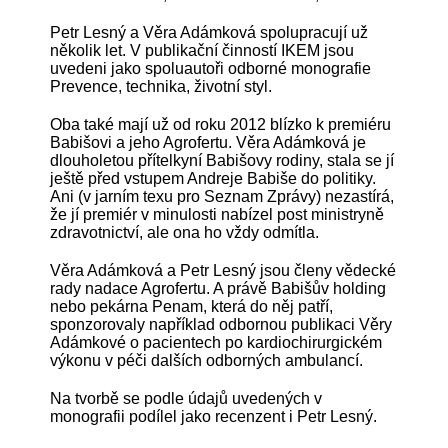
Petr Lesný a Věra Adámková spolupracují už
několik let. V publikační činností IKEM jsou
uvedeni jako spoluautoři odborné monografie
Prevence, technika, životní styl.
Oba také mají už od roku 2012 blízko k premiéru
Babišovi a jeho Agrofertu. Věra Adámková je
dlouholetou přítelkyní Babišovy rodiny, stala se jí
ještě před vstupem Andreje Babiše do politiky.
Ani (v jarním texu pro Seznam Zprávy) nezastírá,
že jí premiér v minulosti nabízel post ministryně
zdravotnictví, ale ona ho vždy odmítla.
Věra Adámková a Petr Lesný jsou členy vědecké
rady nadace Agrofertu. A právě Babišův holding
nebo pekárna Penam, která do něj patří,
sponzorovaly například odbornou publikaci Věry
Adámkové o pacientech po kardiochirurgickém
výkonu v péči dalších odborných ambulancí.
Na tvorbě se podle údajů uvedených v
monografii podílel jako recenzent i Petr Lesný.