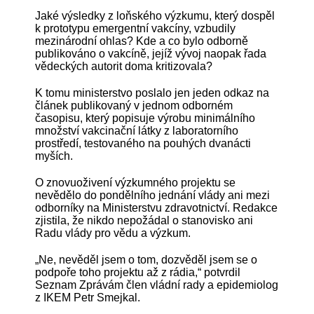
Jaké výsledky z loňského výzkumu, který dospěl
k prototypu emergentní vakcíny, vzbudily
mezinárodní ohlas? Kde a co bylo odborně
publikováno o vakcíně, jejíž vývoj naopak řada
vědeckých autorit doma kritizovala?
K tomu ministerstvo poslalo jen jeden odkaz na
článek publikovaný v jednom odborném
časopisu, který popisuje výrobu minimálního
množství vakcinační látky z laboratorního
prostředí, testovaného na pouhých dvanácti
myších.
O znovuoživení výzkumného projektu se
nevědělo do pondělního jednání vlády ani mezi
odborníky na Ministerstvu zdravotnictví. Redakce
zjistila, že nikdo nepožádal o stanovisko ani
Radu vlády pro vědu a výzkum.
„Ne, nevěděl jsem o tom, dozvěděl jsem se o
podpoře toho projektu až z rádia,“ potvrdil
Seznam Zprávám člen vládní rady a epidemiolog
z IKEM Petr Smejkal.